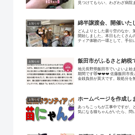
見つけてもらい、わざわざ病院ま
綿半譲渡会、開催いた
お知らせ
どんよりとした曇り空のなか、
開始しました。本日もたくさん
ティア体験の一環として、手伝い
飯田市がふるさと納税
お知らせ
地元長野県飯田市でいよいよ始ま
期間です😻❤️❤️❤️ 佐藤飯田
金銭負担が莫大です。殺処分を無く
ホームページを作成し
お知らせ
あっちこっちが工事中ですが、
気になる猫ちゃんがいたら、問