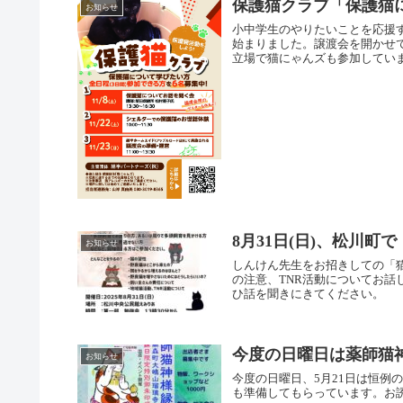
保護猫クラブ「保護猫
お知らせ
小中学生のやりたいことを応援
始まりました。譲渡会を開かせ
立場で猫にゃんズも参加していま
8月31日(日)、松川
お知らせ
しんけん先生をお招きしての「
の注意、TNR活動についてお
ひ話を聞きにきてください。
今度の日曜日は薬師猫
お知らせ
今度の日曜日、5月21日は恒例
も準備してもらっています。お