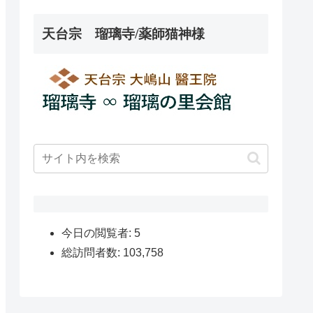
天台宗 瑠璃寺/薬師猫神様
今日の閲覧者:
5
総訪問者数:
103,758