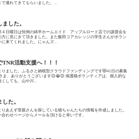
で連れてきてもらいました。...
しました。
第４日曜日は恒例の綿半ホームエイド アップルロード店での譲渡会を
の方に見にきて頂きました。また飯田コアカレッジの学生さんがボラン
に来てくれました。にゃんズ...
でTNR活動支援へ！！！
りました。ふるさと納税型クラウドファンディングです😻41日の募集
市長さま、ありがとうございます😊😭😊 保護猫ボランティアは、個人的な
しても、山や川...
ました。
とりあえず里親さんを探している猫ちゃんたちの情報を作成しました。
い合わせページからメールを頂けると幸いです。