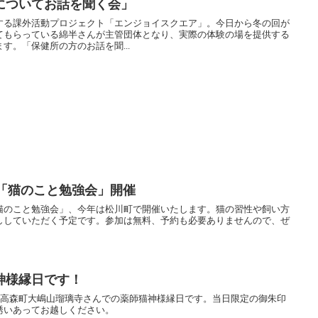
についてお話を聞く会」
する課外活動プロジェクト「エンジョイスクエア」。今日から冬の回が
てもらっている綿半さんが主管団体となり、実際の体験の場を提供する
す。「保健所の方のお話を聞...
町で「猫のこと勉強会」開催
猫のこと勉強会」、今年は松川町で開催いたします。猫の習性や飼い方
話ししていただく予定です。参加は無料、予約も必要ありませんので、ぜ
神様縁日です！
の高森町大嶋山瑠璃寺さんでの薬師猫神様縁日です。当日限定の御朱印
誘いあってお越しください。