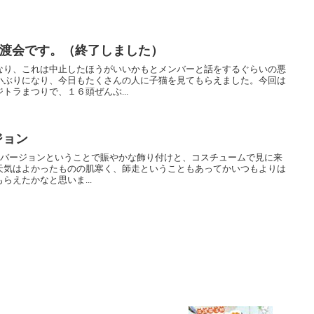
譲渡会です。（終了しました）
なり、これは中止したほうがいいかもとメンバーと話をするぐらいの悪
小ぶりになり、今日もたくさんの人に子猫を見てもらえました。今回は
トラまつりで、１６頭ぜんぶ...
ジョン
'masバージョンということで賑やかな飾り付けと、コスチュームで見に来
天気はよかったものの肌寒く、師走ということもあってかいつもよりは
らえたかなと思いま...