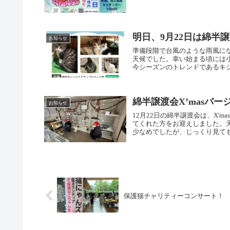
明日、9月22日は綿半
お知らせ
準備段階で台風のような雨風に
天候でした。幸い始まる頃には
今シーズンのトレンドであるキジ
綿半譲渡会X’masバー
お知らせ
12月22日の綿半譲渡会は、X
てくれた方をお迎えしました。
少なめでしたが、じっくり見ても
保護猫チャリティーコンサート！