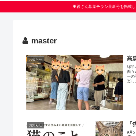
里親さん募集チラシ最新号を掲載し
master
高
お知らせ
綿半
面々
ーの
楽し
「
お知らせ
9月