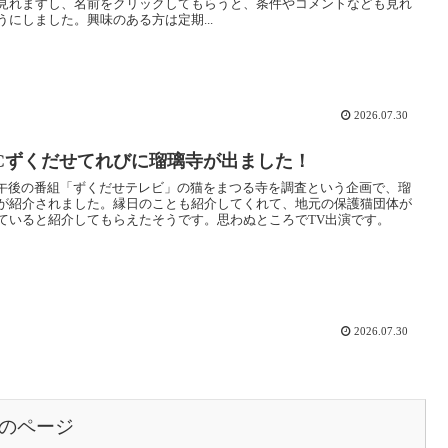
見れますし、名前をクリックしてもらうと、条件やコメントなども見れ
うにしました。興味のある方は定期...
2026.07.30
BCずくだせてれびに瑠璃寺が出ました！
C午後の番組「ずくだせテレビ」の猫をまつる寺を調査という企画で、瑠
が紹介されました。縁日のことも紹介してくれて、地元の保護猫団体が
ていると紹介してもらえたそうです。思わぬところでTV出演です。
2026.07.30
のページ