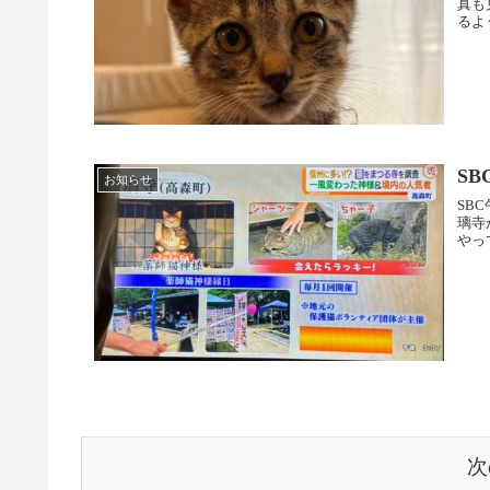
真も
るよ
S
お知らせ
SB
璃寺
やっ
次