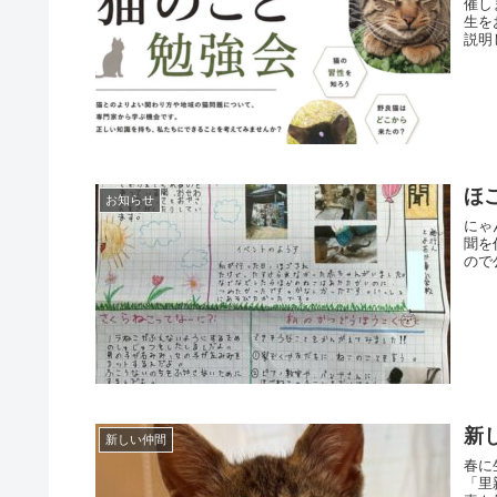
催し
生を
説明
ほ
お知らせ
にゃ
聞を
ので
新
新しい仲間
春に
「里