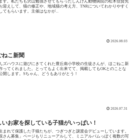
ます。私たちも沢山勉強させてもらったしんけん動物病院の松木信賢先
お迎えして、猫の修正や、地域猫の考え方、TNRについてわかりやすく
してもらいます。主催はなかが...
2026.08.03
ごねこ新聞
んズハウスに遊びにきてくれた豊丘南小学校の生徒さんが、ほごねこ新
作ってくれました。とってもよく出来てて、掲載してもOKとのことな
公開します。Sちゃん、どうもありがとう！
2026.07.31
しいお家を探している子猫がいっぱい！
生まれて保護した子猫たちが、つぎつぎと譲渡会デビューしています。
親さん募集」ページもリニューアルして、ミニアルバムっぽく複数の写