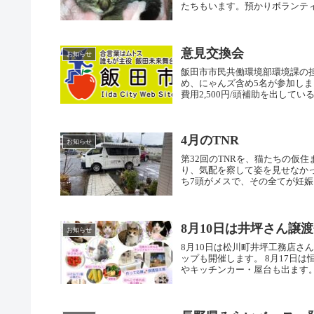
たちもいます。預かりボランティア
意見交換会
お知らせ
飯田市市民共働環境部環境課の
め、にゃんズ含め5名が参加し
費用2,500円/頭補助を出してい
4月のTNR
お知らせ
第32回のTNRを、猫たちの仮
り、気配を察して姿を見せなか
ち7頭がメスで、その全てが妊娠し
8月10日は井坪さん譲
お知らせ
8月10日は松川町井坪工務店さ
ップも開催します。 8月17日
やキッチンカー・屋台も出ます。