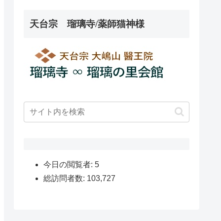
天台宗 瑠璃寺/薬師猫神様
今日の閲覧者:
5
総訪問者数:
103,727