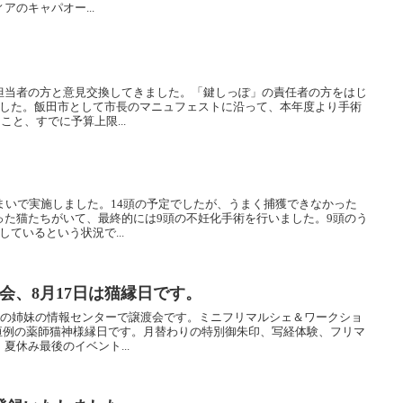
のキャパオー...
担当者の方と意見交換してきました。「鍵しっぽ」の責任者の方をはじ
ました。飯田市として市長のマニュフェストに沿って、本年度より手術
ること、すでに予算上限...
住まいで実施しました。14頭の予定でしたが、うまく捕獲できなかった
った猫たちがいて、最終的には9頭の不妊化手術を行いました。9頭のう
ているという状況で...
渡会、8月17日は猫縁日です。
んの姉妹の情報センターで譲渡会です。ミニフリマルシェ＆ワークショ
は恒例の薬師猫神様縁日です。月替わりの特別御朱印、写経体験、フリマ
夏休み最後のイベント...