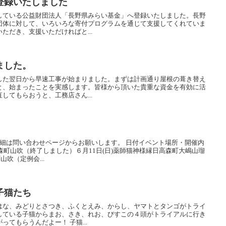
登録いたしました
している公益財団法人「長野県みらい基金」へ登録いたしました。長野
団体に対して、いろいろな寄付プログラムを通じて支援してくれていま
ただき、支援いただければと...
ました。
した翌日から早速工事が始まりました。まずは計画通り屋根の葺き替え
と、始まったことを実感します。皆様から頂いた貴重な資金を有効に活
してもらおうと、工務店さん...
詳細は問い合わせページからお願いします。 日付イベント場所・開催内
高森町山吹（終了しました）６月11日(日)薬師猫神様縁日高森町大嶋山瑠
山吹（定例会...
子猫たち
はな、みどりとさつき、ふくとえみ、からし、ヤマトとタンゴがトライ
している子猫からまお、さき、れお、びすこの４頭がトライアルに行き
てもらうんだよー！ 子猫...