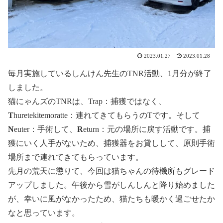
2023.01.27
2023.01.28
毎月実施しているしんけん先生のTNR活動、1月分が終了
しました。
猫にゃんズのTNRは、Trap：捕獲ではなく、
T
huretekitemoratte：連れてきてもらうのTです。そして
N
euter：手術して、
R
eturn：元の場所に戻す活動です。捕
獲にいく人手がないため、捕獲器をお貸しして、原則手術
場所まで連れてきてもらっています。
先月の荒天に懲りて、今回は猫ちゃんの待機所もグレード
アップしました。午後から雪がしんしんと降り始めました
が、幸いに風がなかったため、猫たちも暖かく過ごせたか
なと思っています。