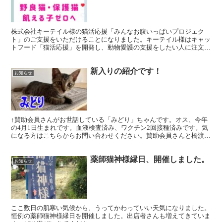
株式会社キーテイル様の猫活応援「みんなお腹いっぱいプロジェク
ト」のご支援をいただけることになりました。キーテイル様はキャッ
トフード「猫活応援」を開発し、動物愛護の支援をしたい人に注文し
てもらい、全国の保護団体や個人で活動されている方に送る活...
新入りの紹介です！
お知らせ
↑賛助会員さんがお世話している「みどり」ちゃんです。オス、今年
の4月1日生まれです。血液検査済み、ワクチン2回接種済みです。気
になる方はこちらからお問い合わせください。賛助会員さんと橋渡し
いたします。 下の4頭は猫にゃんズで保護した子猫です...
薬師猫神様縁日、開催しました。
お知らせ
ここ数日の肌寒い気候から、うってかわっていい天気になりました。
恒例の薬師猫神様縁日を開催しました。出店者さんも増えてきていま