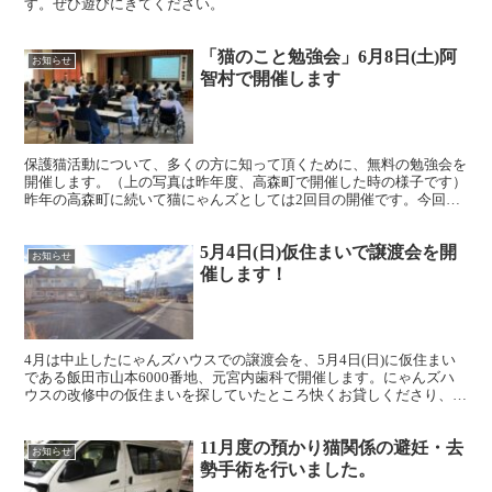
す。ぜひ遊びにきてください。
「猫のこと勉強会」6月8日(土)阿
お知らせ
智村で開催します
保護猫活動について、多くの方に知って頂くために、無料の勉強会を
開催します。（上の写真は昨年度、高森町で開催した時の様子です）
昨年の高森町に続いて猫にゃんズとしては2回目の開催です。今回は
4月から新たに不妊化手術の補助が始まった阿智村で開催ま...
5月4日(日)仮住まいで譲渡会を開
お知らせ
催します！
4月は中止したにゃんズハウスでの譲渡会を、5月4日(日)に仮住まい
である飯田市山本6000番地、元宮内歯科で開催します。にゃんズハ
ウスの改修中の仮住まいを探していたところ快くお貸しくださり、い
ろいろと便宜をはかって頂いています。現在26頭が...
11月度の預かり猫関係の避妊・去
お知らせ
勢手術を行いました。