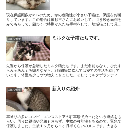
現在保護頭数がMaxのため、命の危険性が小さい子猫は、保護をお断
りしています。この場合は依頼主さんにお願いして、引き続き面倒を
みてもらって、願わくば時期が来たら手術をして、地域猫として見守
って頂きたいとお願いしています。里親さん探しは、賛助...
ミルクな子猫たちです。
新しい仲間
先週から保護が急増したミルク猫たちです。まだ名前もなく、ひたす
らみゃあみゃあ鳴きながら、3時間毎に飲んでは寝ての生活を続けて
います。体重も少しづつ増えてきました。そしてミルクボランティア
さんの体力は減っていきます。.......早く大きくな...
新入りの紹介
新しい仲間
車通りの多いコンビニエンスストアの駐車場で拾ったという連絡をも
らい、周りに親猫や兄弟もおらず、事故の可能性もあるので、緊急で
保護しました。生後１ヶ月から１ヶ月半くらいのメスです。大きさ的