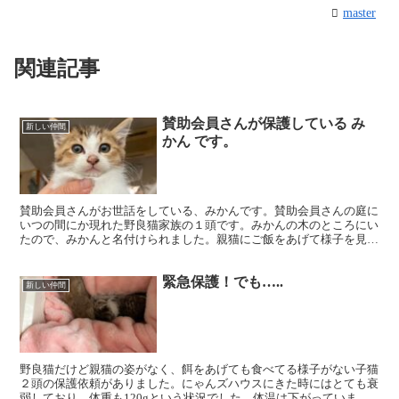
master
関連記事
賛助会員さんが保護している み
新しい仲間
かん です。
賛助会員さんがお世話をしている、みかんです。賛助会員さんの庭に
いつの間にか現れた野良猫家族の１頭です。みかんの木のところにい
たので、みかんと名付けられました。親猫にご飯をあげて様子を見よ
うと思っていたら、子猫２頭が見当たらなくなってしまった...
緊急保護！でも…..
新しい仲間
野良猫だけど親猫の姿がなく、餌をあげても食べてる様子がない子猫
２頭の保護依頼がありました。にゃんズハウスにきた時にはとても衰
弱しており、体重も120gという状況でした。体温は下がっていまし