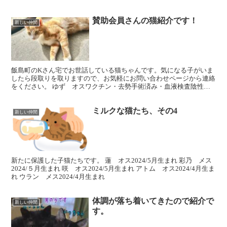
にワクチンが打てるかもと思い、依頼主の方に動物病院まで...
賛助会員さんの猫紹介です！
新しい仲間
飯島町のKさん宅でお世話している猫ちゃんです。気になる子がいま
したら段取りを取りますので、お気軽にお問い合わせページから連絡
をください。 ゆず オスワクチン・去勢手術済み・血液検査陰性甘
えん坊です。 ビビ メスワクチン・避妊手術済み・血液検...
ミルクな猫たち、その4
新しい仲間
新たに保護した子猫たちです。 蓮 オス2024/5月生まれ 彩乃 メス
2024/５月生まれ 咲 オス2024/5月生まれ アトム オス2024/4月生ま
れ ウラン メス2024/4月生まれ
体調が落ち着いてきたので紹介で
新しい仲間
す。