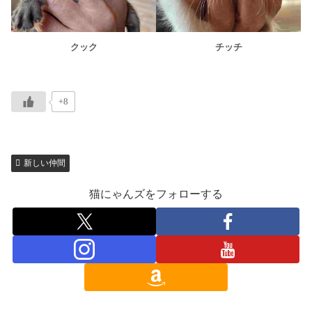
クック
チッチ
+8
新しい仲間
猫にゃんズをフォローする