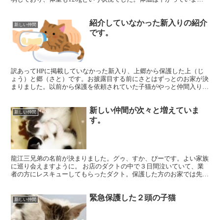
たが、ミルクも飲めて排尿もできたとのこと。ベテランの...
紹介していなかった新入りの紹介
新しい仲間
です。
訳あってHPに掲載していなかった新入り、上郷から保護した上（じ
ょう）と郷（さと）です。お披露目する前にさとはずっとのお家が決
まりました。以前から保護を依頼されていた子猫がやっと仲間入りし
ました。こちらも訳あって期間限定で保護しています。いず...
新しい仲間が次々と増えていま
新しい仲間
す。
龍江三兄弟の名前が決まりました。グゥ、すか、ぴーです。よい家族
に巡り会えますように。 お店のダクトの中で３日間泣いていて、業
者の方にレスキューしてもらったダクト。保護した方のお家では先住
猫のストレスになってしまうということで、保護しました。...
緊急保護した２頭の子猫
新しい仲間