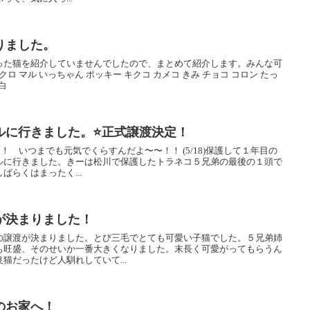
りました。
った猫を紹介していませんでしたので、まとめて紹介します。みんな可
ロ マル いっちゃん ポッキー キクコ カメコ きみ チョコ コロン たっ
 白
に行きました。⭐️正式譲渡決定！
！ いつまでも元気でくらすんだよ〜〜！！ (5/18)保護して１年目の
ルに行きました。きーは松川で保護したトラネコ５兄弟の最後の１頭で
らくはまったく...
が決まりました！
の譲渡が決まりました。とび三毛でとても可愛い子猫でした。５兄弟姉
も旺盛、そのせいか一番大きくなりました。末長く可愛がってもらうん
猫だったけど人馴れしていて...
のお家へ！