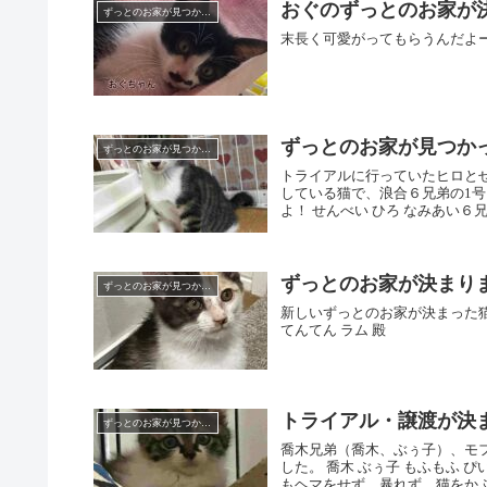
おぐのずっとのお家が
ずっとのお家が見つかりました
末長く可愛がってもらうんだよ
ずっとのお家が見つか
ずっとのお家が見つかりました
トライアルに行っていたヒロと
している猫で、浪合６兄弟の1号
よ！ せんべい ひろ なみあい６兄
ずっとのお家が決まり
ずっとのお家が見つかりました
新しいずっとのお家が決まった猫
てんてん ラム 殿
トライアル・譲渡が決
ずっとのお家が見つかりました
喬木兄弟（喬木、ぶぅ子）、モ
した。 喬木 ぶぅ子 もふもふ 
もヘマをせず、暴れず、猫をかぶっ