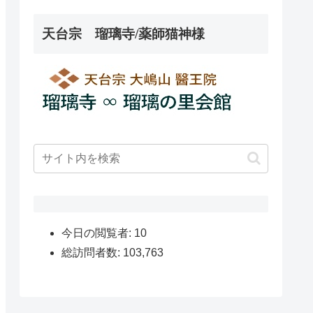
天台宗 瑠璃寺/薬師猫神様
今日の閲覧者:
10
総訪問者数:
103,763