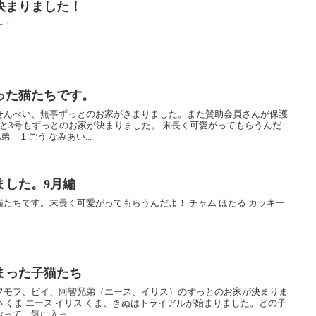
決まりました！
ー！
った猫たちです。
せんべい、無事ずっとのお家がきまりました。また賛助会員さんが保護
と3号もずっとのお家が決まりました。 末長く可愛がってもらうんだ
弟 １ごう なみあい...
ました。9月編
たちです。末長く可愛がってもらうんだよ！ チャム ほたる カッキー
まった子猫たち
フモフ、ピイ、阿智兄弟（エース、イリス）のずっとのお家が決まりま
ぴい くま エース イリス くま、きぬはトライアルが始まりました。どの子
て、気に入っ...