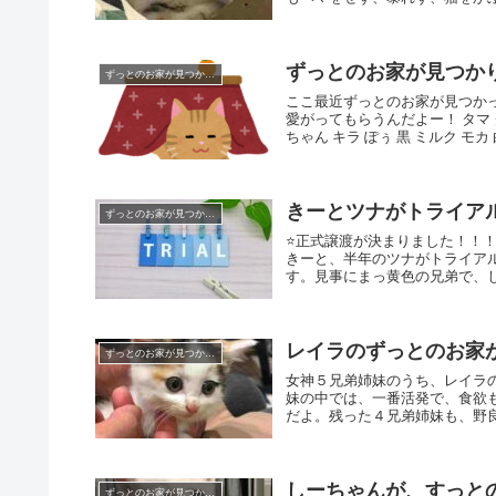
ずっとのお家が見つか
ずっとのお家が見つかりました
ここ最近ずっとのお家が見つか
愛がってもらうんだよー！ タマ ク
ちゃん キラ ぽぅ 黒 ミルク モカ
きーとツナがトライアル
ずっとのお家が見つかりました
⭐️正式譲渡が決まりました！！！
きーと、半年のツナがトライア
す。見事にまっ黄色の兄弟で、しば
レイラのずっとのお家
ずっとのお家が見つかりました
女神５兄弟姉妹のうち、レイラ
妹の中では、一番活発で、食欲
だよ。残った４兄弟姉妹も、野良
しーちゃんが、すっと
ずっとのお家が見つかりました