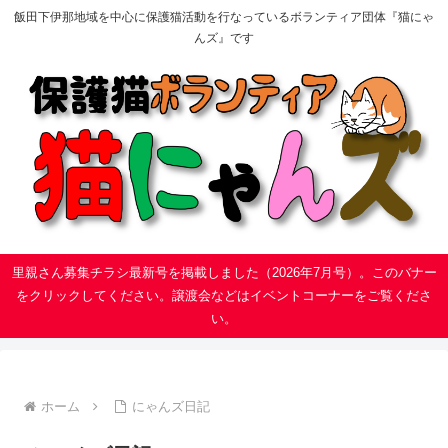
飯田下伊那地域を中心に保護猫活動を行なっているボランティア団体『猫にゃ
んズ』です
里親さん募集チラシ最新号を掲載しました（2026年7月号）。このバナー
をクリックしてください。譲渡会などはイベントコーナーをご覧くださ
い。
ホーム
にゃんズ日記