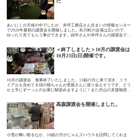
た
あいにくの天候の中でしたが、井坪工務店さん住まいの情報センター
で2026年最初の譲渡会を開催しました。松川町の会場は広いので、
ゆったり見てもらう事ができます。綿半さんや井坪さんの譲渡会で
は、ケージから出して抱っこしたり、遊んだりする事ができ...
＜終了しました＞10月の譲渡会は
譲渡会
10月23日(日)開催です。
10月の譲渡会、無事終了いたしました。13組の方に来て頂き、トラ
イアルも含めて８頭の猫ちゃんが里親さんに巡り会えそうです。どう
か上手にずーっとのお家に馴染めますように！また沢山の支援物資を
わざわざ届けて頂いたり、寄付を頂いたりと、メンバー一...
高森譲渡会を開催しました。
譲渡会
小雪が舞い散るなか、10組の方がにゃんズハウスを訪問してくれま