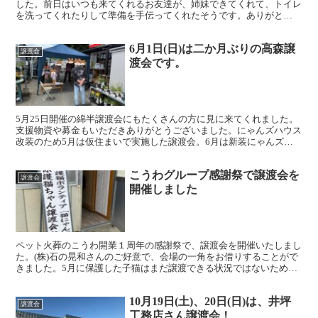
した。前日はいつも来てくれるお友達が、姉妹できてくれて、トイレ
を洗ってくれたりして準備を手伝ってくれたそうです。ありがと
う！！本日はコアカレッジの学生が7時から掃除にきてくれて、...
6月1日(日)は二か月ぶりの高森譲
譲渡会
渡会です。
5月25日開催の綿半譲渡会にもたくさんの方に見に来てくれました。
支援物資や募金もいただきありがとうございました。にゃんズハウス
改装のため5月は仮住まいで実施した譲渡会。6月は新装にゃんズハ
ウスで開催します。開催時間は10時から15時頃までで...
こうわグループ感謝祭で譲渡会を
譲渡会
開催しました
ペット火葬のこうわ開業１周年の感謝祭で、譲渡会を開催いたしまし
た。(株)石の晃和さんのご好意で、会場の一角をお借りすることがで
きました。5月に保護した子猫はまだ譲渡できる状況ではないため、
中猫グループを連れていきました。 たくさんの人に見て...
10月19日(土)、20日(日)は、井坪
譲渡会
工務店さん譲渡会！