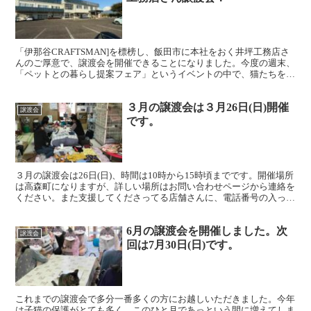
「伊那谷CRAFTSMAN]を標榜し、飯田市に本社をおく井坪工務店さ
んのご厚意で、譲渡会を開催できることになりました。今度の週末、
「ペットとの暮らし提案フェア」というイベントの中で、猫たちを見
てもらえます。会場は中央道松川ICから5分、住ま...
３月の譲渡会は３月26日(日)開催
譲渡会
です。
３月の譲渡会は26日(日)、時間は10時から15時頃までです。開催場所
は高森町になりますが、詳しい場所はお問い合わせページから連絡を
ください。また支援してくださってる店舗さんに、電話番号の入った
猫にゃんズチラシ、里親さん募集チラシを置かせて...
6月の譲渡会を開催しました。次
譲渡会
回は7月30日(日)です。
これまでの譲渡会で多分一番多くの方にお越しいただきました。今年
は子猫の保護がとても多く、このひと月であっという間に増えてしま