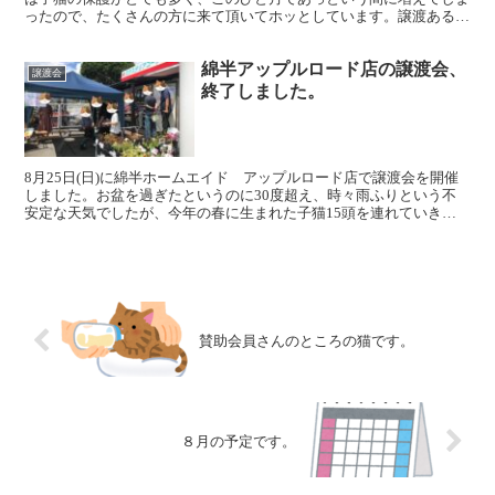
ったので、たくさんの方に来て頂いてホッとしています。譲渡あるい
はトライアルが決まった子猫については、改めて紹介します...
綿半アップルロード店の譲渡会、
譲渡会
終了しました。
8月25日(日)に綿半ホームエイド アップルロード店で譲渡会を開催
しました。お盆を過ぎたというのに30度超え、時々雨ふりという不
安定な天気でしたが、今年の春に生まれた子猫15頭を連れていきま
した。今回もエンジョイスクエアの子供達6人と、飯田...
賛助会員さんのところの猫です。
８月の予定です。