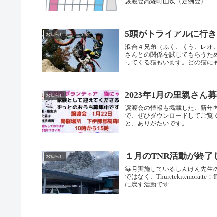
譲渡会高森町山吹（定例会）
5頭がトライアルに行
お知らせ
浪合４兄弟（ふく、くう、レオ
さんとの関係を試してもらうた
ってくる猫もいます。どの猫にも
2023年1月の里親さ
お知らせ
譲渡会の情報も掲載した、新年
で、ぜひダウンロードしてご覧
と、ありがたいです。
１月のTNR活動が終了
お知らせ
毎月実施しているしんけん先生のT
ではなく、Thuretekitemor
に戻す活動です...