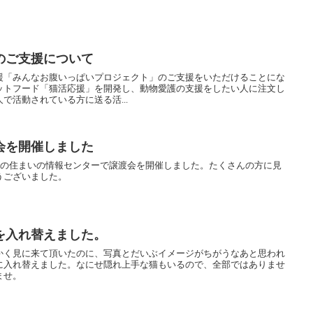
のご支援について
援「みんなお腹いっぱいプロジェクト」のご支援をいただけることにな
ットフード「猫活応援」を開発し、動物愛護の支援をしたい人に注文し
で活動されている方に送る活...
会を開催しました
んの住まいの情報センターで譲渡会を開催しました。たくさんの方に見
うございました。
を入れ替えました。
かく見に来て頂いたのに、写真とだいぶイメージがちがうなあと思われ
に入れ替えました。なにせ隠れ上手な猫もいるので、全部ではありませ
ませ。