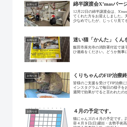
綿半譲渡会X’masバー
お知らせ
12月22日の綿半譲渡会は、X
てくれた方をお迎えしました。
少なめでしたが、じっくり見ても
迷い猫「かんた」くん
お知らせ
飯田市座光寺の消防署付近で迷
ひ連絡をください。どうか無事
くりちゃんのFIP治療
お知らせ
皆様のご支援を受けてFIP治療
インスタグラムで毎日の様子を
週間で効果がでると言われたのが、
４月の予定です。
お知らせ
猫にゃんズの４月の予定です。
容４月９日(日)避妊・去勢手術高