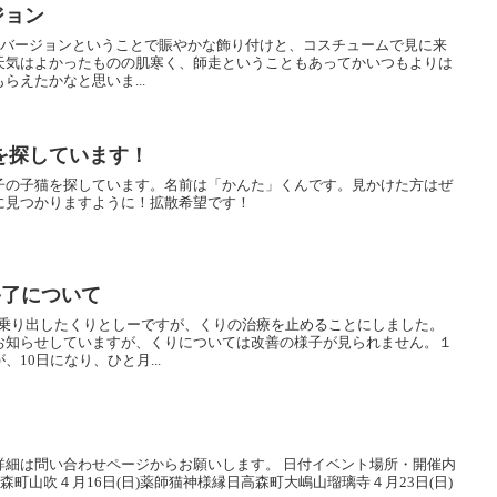
ジョン
'masバージョンということで賑やかな飾り付けと、コスチュームで見に来
天気はよかったものの肌寒く、師走ということもあってかいつもよりは
らえたかなと思いま...
を探しています！
子の子猫を探しています。名前は「かんた」くんです。見かけた方はぜ
に見つかりますように！拡散希望です！
終了について
に乗り出したくりとしーですが、くりの治療を止めることにしました。
お知らせしていますが、くりについては改善の様子が見られません。１
10日になり、ひと月...
詳細は問い合わせページからお願いします。 日付イベント場所・開催内
森町山吹４月16日(日)薬師猫神様縁日高森町大嶋山瑠璃寺４月23日(日)