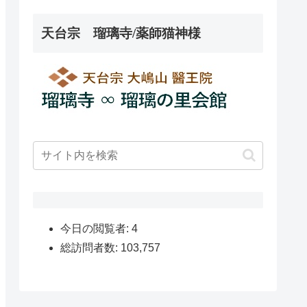
天台宗 瑠璃寺/薬師猫神様
今日の閲覧者:
4
総訪問者数:
103,757