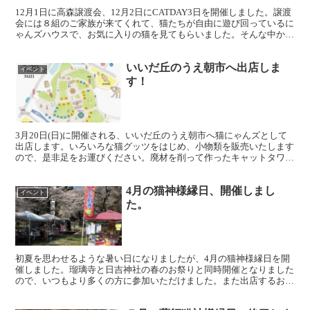
12月1日に高森譲渡会、12月2日にCATDAY3日を開催しました。譲渡
会には８組のご家族が来てくれて、猫たちが自由に遊び回っているに
ゃんズハウスで、お気に入りの猫を見てもらいました。そんな中から
弁慶がトライアルに行きました。 いつも遠方か...
いいだ丘のうえ朝市へ出店しま
イベント
す！
3月20日(日)に開催される、いいだ丘のうえ朝市へ猫にゃんズとして
出店します。いろいろな猫グッツをはじめ、小物類を販売いたします
ので、是非足をお運びください。廃材を削って作ったキャットタワー
やスリッパ立ても展示販売します！お自宅の猫ちゃんに...
4月の猫神様縁日、開催しまし
イベント
た。
初夏を思わせるような暑い日になりましたが、4月の猫神様縁日を開
催しました。瑠璃寺と日吉神社の春のお祭りと同時開催となりました
ので、いつもより多くの方に参加いただけました。また出店するお店
も多かったので、とても賑やかな雰囲気での開催でした。勉...