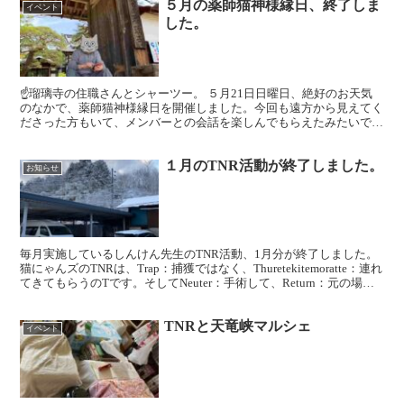
５月の薬師猫神様縁日、終了しま
イベント
した。
☝️瑠璃寺の住職さんとシャーツー。 ５月21日日曜日、絶好のお天気
のなかで、薬師猫神様縁日を開催しました。今回も遠方から見えてく
ださった方もいて、メンバーとの会話を楽しんでもらえたみたいで良
かったです。またくりやしーや美春の心配までしてくだ...
１月のTNR活動が終了しました。
お知らせ
毎月実施しているしんけん先生のTNR活動、1月分が終了しました。
猫にゃんズのTNRは、Trap：捕獲ではなく、Thuretekitemoratte：連れ
てきてもらうのTです。そしてNeuter：手術して、Return：元の場所
に戻す活動です...
TNRと天竜峡マルシェ
イベント