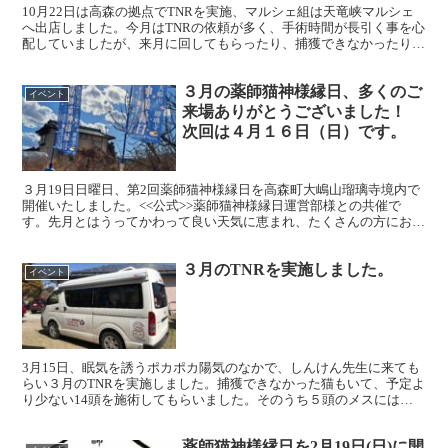
10月22日は高森の拠点でTNRを実施、マルシェ組は天竜峡マルシェ
へ出店しました。今月はTNRの依頼が多く、手術時間が長引く事を心
配していましたが、来月に回してもらったり、捕獲できなかったりし
て、通常運転でした。しんんけん先生、お疲れ様でし...
３月の薬師猫神様縁日、多くのご
イベント
来場ありがとうございました！
次回は４月１６日（日）です。
３月19日日曜日、第2回薬師猫神様縁日を高森町大嶋山瑠璃寺境内で
開催いたしました。<<公式>>薬師猫神様縁日運営部様との共催で
す。先月とはうってかわって良い天気に恵まれ、たくさんの方にお越
しいただきました。（写真にはそんなに写っていませんが...
３月のTNRを実施しました。
イベント
3月15日、眠気を誘うポカポカ陽気のなかで、しんけん先生に来ても
らい３月のTNRを実施しました。捕獲できなかった猫もいて、予定よ
り少ない14頭を施術してもらいました。そのうち５頭のメスには妊
娠の兆候があり、もう少し遅かったら.......、...
薬師猫神様縁日を2月19日(日)に開