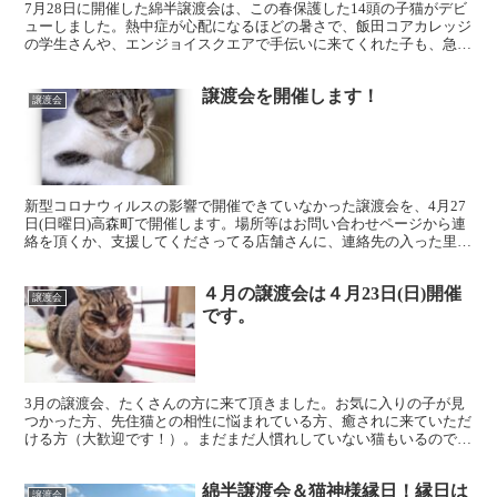
7月28日に開催した綿半譲渡会は、この春保護した14頭の子猫がデビ
ューしました。熱中症が心配になるほどの暑さで、飯田コアカレッジ
の学生さんや、エンジョイスクエアで手伝いに来てくれた子も、急遽
室内でのお手伝いになりました。そんな暑さにも関わら...
譲渡会を開催します！
譲渡会
新型コロナウィルスの影響で開催できていなかった譲渡会を、4月27
日(日曜日)高森町で開催します。場所等はお問い合わせページから連
絡を頂くか、支援してくださってる店舗さんに、連絡先の入った里親
さん募集チラシを置かせて頂いているので、近くを通っ...
４月の譲渡会は４月23日(日)開催
譲渡会
です。
3月の譲渡会、たくさんの方に来て頂きました。お気に入りの子が見
つかった方、先住猫との相性に悩まれている方、癒されに来ていただ
ける方（大歓迎です！）。まだまだ人慣れしていない猫もいるので、
譲渡会の日には顔を見にきてあげてください。 ４月の譲渡...
綿半譲渡会＆猫神様縁日！縁日は
譲渡会