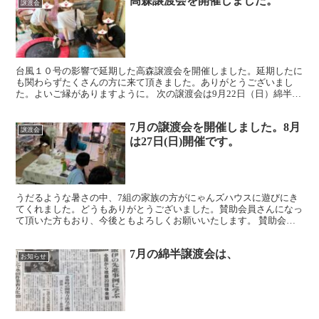
高森譲渡会を開催しました。
譲渡会
台風１０号の影響で延期した高森譲渡会を開催しました。延期したに
も関わらずたくさんの方に来て頂きました。ありがとうございまし
た。よいご縁がありますように。 次の譲渡会は9月22日（日）綿半ホ
ームエイドアップルロード店、10月6日（日）高森譲渡...
7月の譲渡会を開催しました。8月
譲渡会
は27日(日)開催です。
うだるような暑さの中、7組の家族の方がにゃんズハウスに遊びにき
てくれました。どうもありがとうございました。賛助会員さんになっ
て頂いた方もおり、今後ともよろしくお願いいたします。 賛助会員
さんは、わたしたちの活動のサポーターという形で応援して...
7月の綿半譲渡会は、
お知らせ