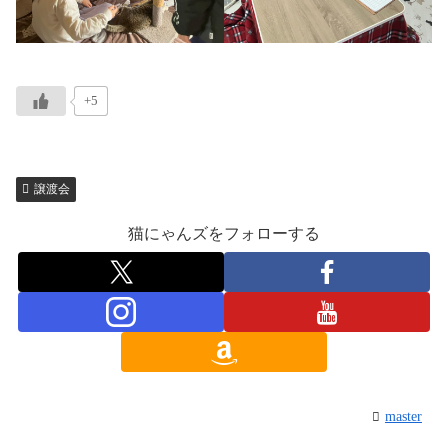
+5
譲渡会
猫にゃんズをフォローする
master