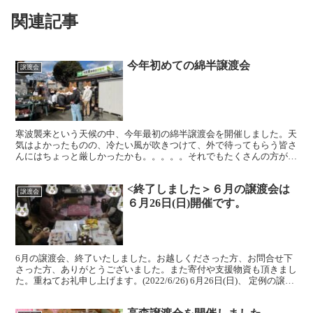
関連記事
今年初めての綿半譲渡会
譲渡会
寒波襲来という天候の中、今年最初の綿半譲渡会を開催しました。天
気はよかったものの、冷たい風が吹きつけて、外で待ってもらう皆さ
んにはちょっと厳しかったかも。。。。。それでもたくさんの方が猫
たちを見にきてくれました。 また飯田高校の学生さんが、...
<終了しました＞６月の譲渡会は
譲渡会
６月26日(日)開催です。
6月の譲渡会、終了いたしました。お越しくださった方、お問合せ下
さった方、ありがとうございました。また寄付や支援物資も頂きまし
た。重ねてお礼申し上げます。(2022/6/26) 6月26日(日)、 定例の譲渡
会を開催いたします。時間は10時か...