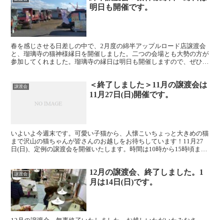
明日も開催です。
春を感じさせる日差しの中で、2月度の綿半アップルロード店譲渡会
と、瑠璃寺の猫神様縁日を開催しました。二つの会場とも大勢の方が
参加してくれました。瑠璃寺の縁日は明日も開催しますので、ぜひお
越しください。 綿半譲渡会です。
＜終了しました＞11月の譲渡会は
譲渡会
11月27日(日)開催です。
いよいよ今週末です。可愛い子猫から、人懐こいちょっと大きめの猫
まで沢山の猫ちゃんが皆さんのお越しをお待ちしています！11月27
日(日)、定例の譲渡会を開催いたします。時間は10時から15時頃まで
です。開催場所は高森町になりますが、詳しい場所...
12月の譲渡会、終了しました。1
譲渡会
月は14日(日)です。