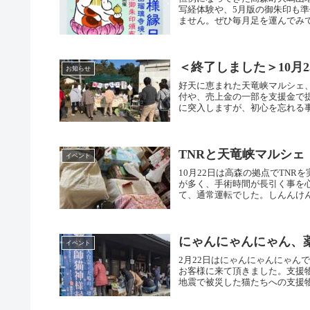
写経体験や、5月版の御朱印も準
ません。ぜひ毎月足を運んでみて
＜終了しました＞10月
お知らせ
好天に恵まれた天竜峡マルシェ
付や、売上金の一部を支援金で
に突入しますが、初心を忘れる事
TNRと天竜峡マルシェ
イベント
10月22日は高森の拠点でTN
が多く、手術時間が長引く事を
て、通常運転でした。しんんけん
にゃんにゃんにゃん、
イベント
2月22日はにゃんにゃんにゃん
お客様に来て頂きました。支援
地震で被災した猫たちへの支援物