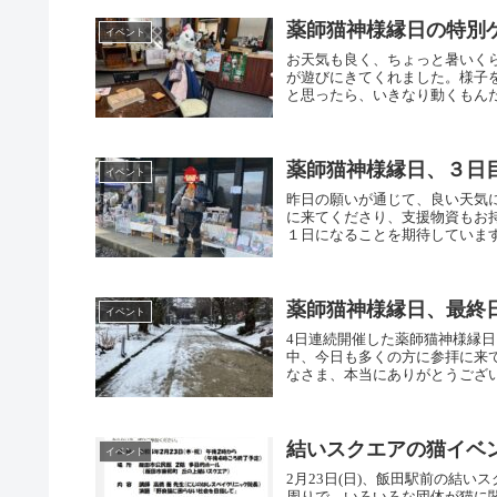
薬師猫神様縁日の特別
イベント
お天気も良く、ちょっと暑いくら
が遊びにきてくれました。様子
と思ったら、いきなり動くもんだ
薬師猫神様縁日、３日
イベント
昨日の願いが通じて、良い天気
に来てくださり、支援物資もお
１日になることを期待していま
薬師猫神様縁日、最終
イベント
4日連続開催した薬師猫神様縁
中、今日も多くの方に参拝に来
なさま、本当にありがとうござ
結いスクエアの猫イベ
イベント
2月23日(日)、飯田駅前の結