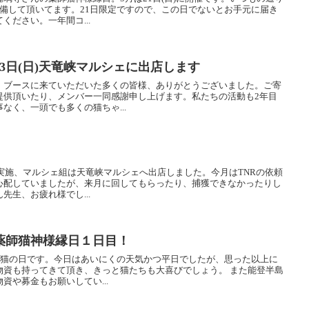
備して頂いてます。21日限定ですので、この日でないとお手元に届き
ください。一年間コ...
23日(日)天竜峡マルシェに出店します
、ブースに来ていただいた多くの皆様、ありがとうございました。ご寄
提供頂いたり、メンバー一同感謝申し上げます。私たちの活動も2年目
なく、一頭でも多くの猫ちゃ...
Rを実施、マルシェ組は天竜峡マルシェへ出店しました。今月はTNRの依頼
心配していましたが、来月に回してもらったり、捕獲できなかったりし
先生、お疲れ様でし...
薬師猫神様縁日１日目！
で猫の日です。今日はあいにくの天気かつ平日でしたが、思った以上に
物資も持ってきて頂き、きっと猫たちも大喜びでしょう。 また能登半島
資や募金もお願いしてい...