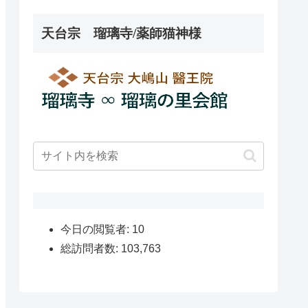
天台宗 瑠璃寺/薬師猫神様
今日の閲覧者:
10
総訪問者数:
103,763