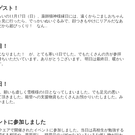
ゲスト！
いの11月17日（日）、薬師猫神様縁日には、遠くからごましおちゃん
を見に行ったら、でっかいぬいぐるみで、顔つきもやけにリアルだなあ
から超びっくり！ なん...
目！
になりました！ が、とても寒い1日でした。でもたくさんの方が参拝
持ちいただいています。ありがとうございます。 明日は最終日、暖かい
す。
日！
日、願いも虚しく雪模様の1日となってしまいました。でも足元の悪い
て頂きました。能登への支援物資もたくさんお預かりいたしました。み
いました。
ントに参加しました
いスクエアで開催されたイベントに参加しました。当日は高校生が勉強する