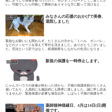
枚にぎっしり情報を載っけたので、ぜひダウンロードしてご覧くださ
い。可能でしたら印刷して興味のありそうな方に配って頂けると、あ
りがたいです。
みなさんの応援のおかげで美春、
お知らせ
退院しました
緊急なお願いにも関わらず、たくさんの方から「ミハル ガンバレ」
などのメッセージを添えて寄付を頂きました。ありがとうございまし
た。完治という訳ではなく、経過観察をしながらの生活になりま
す。・消化のいいもの・一度に沢山食べさせない・がっついて食...
新規の保護を一時停止します。
お知らせ
にゃんズハウスの改修が終わった頃から、子猫の保護依頼がたくさん
届いており、人員的にも施設的にも限界に達しました。誠に申し訳あ
りませんが、緊急保護が必要な場合以外、しばらく子猫の保護を中断
いたします。再開時にはHPやSNSでご報告いたします。...
薬師猫神様縁日、4月は14日(日)開
お知らせ
催です。