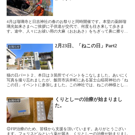
4月は瑠璃寺と日吉神社の春のお祭りと同時開催です。本堂の薬師瑠
璃光如来さまへご挨拶に子供達が交代で、何度も往き来して歩きま
す。途中、人々にお祓い用の大麻（おおあさ）をちぎって鼻に擦り付
け、魔除けや縁起物として配布します。13時〜 稚児行列 ...
2月23日、「ねこの日」Part2
お知らせ
猫の日パート２、本日は３箇所でイベントをこなしました。あいにく
写真を撮り忘れましたが、飯田市浜井町にある冨士山稲荷神社の「ね
この日」イベントに参加しました。この神社では、ねこの神様として
「猫神（ねこかみ）・猫様（ねこさま）」をお祀りしていま...
くりとしーの治療が始まりまし
お知らせ
た。
😊FIP治療のため、皆様から支援を頂いています。ありがとうござい
ます。フェリスビルという薬が届き、くりとしーの治療が始まりまし