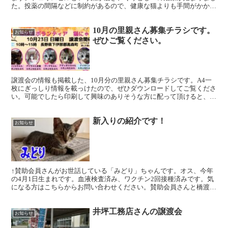
た。投薬の間隔などに制約があるので、健康な猫よりも手間がかかり
ますが、預かりボランティアさんが頑張って面倒を見てく...
10月の里親さん募集チラシです。
お知らせ
ぜひご覧ください。
譲渡会の情報も掲載した、10月分の里親さん募集チラシです。A4一
枚にぎっしり情報を載っけたので、ぜひダウンロードしてご覧くださ
い。可能でしたら印刷して興味のありそうな方に配って頂けると、あ
りがたいです。
新入りの紹介です！
お知らせ
↑賛助会員さんがお世話している「みどり」ちゃんです。オス、今年
の4月1日生まれです。血液検査済み、ワクチン2回接種済みです。気
になる方はこちらからお問い合わせください。賛助会員さんと橋渡し
いたします。 下の4頭は猫にゃんズで保護した子猫です...
井坪工務店さんの譲渡会
お知らせ