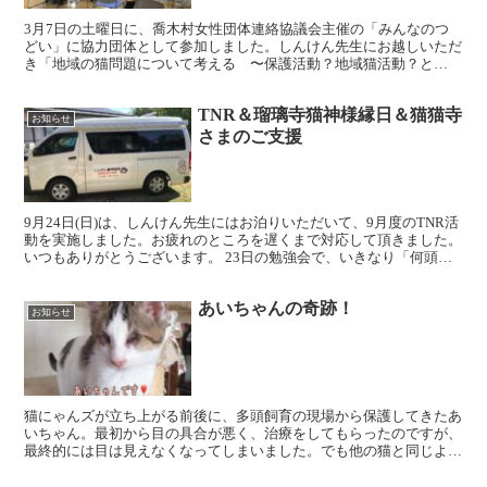
3月7日の土曜日に、喬木村女性団体連絡協議会主催の「みんなのつ
どい」に協力団体として参加しました。しんけん先生にお越しいただ
き「地域の猫問題について考える 〜保護活動？地域猫活動？と
は〜」という題目で講演をしてもらいました。第二部はうた声サ...
TNR＆瑠璃寺猫神様縁日＆猫猫寺
お知らせ
さまのご支援
9月24日(日)は、しんけん先生にはお泊りいただいて、9月度のTNR活
動を実施しました。お疲れのところを遅くまで対応して頂きました。
いつもありがとうございます。 23日の勉強会で、いきなり「何頭施
術しましたっけ？」と聞かれ、咄嗟に答えたのが...
あいちゃんの奇跡！
お知らせ
猫にゃんズが立ち上がる前後に、多頭飼育の現場から保護してきたあ
いちゃん。最初から目の具合が悪く、治療をしてもらったのですが、
最終的には目は見えなくなってしまいました。でも他の猫と同じよう
に、元気に動き回っています。 ただハンディキャップを持...