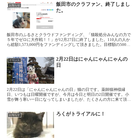
飯田市のクラファン、終了しまし
お知らせ
た。
飯田市のふるさとクラウドファンディング、「猫殺処分みんなの力で
５年でゼロに大作戦！！」が12月27日に終了しました。110人の人か
ら総額1,573,000円をファンディングして頂きました。目標額の500万
円には到達できませんでしたが、ご協力...
2月22日はにゃんにゃんにゃんの
イベント
日
2月22日は「にゃんにゃんにゃんの日」猫の日です。薬師猫神様縁
日、いつもは日曜開催ですが、今月は今日と明日の2日開催です。小
雪が舞う寒い一日になってしまいましたが、たくさんの方に来て頂き
ました。ごましおちゃんが来てくれたり、里親さんが遠方か...
ろくがトライアルに！
お知らせ