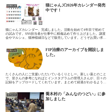
猫にゃんズ2026年カレンダー発売
お知らせ
中です！
猫にゃんズカレンダー、完成しました。活動を始めて4年目で初めて
の試みです。SNS担当者が仕事中に精魂込めて作り上げました。譲渡
会やマルシェ、猫神様縁日などで販売しています。どうぞお買い求め
ください。卓上タイプと壁掛けタイプの２種類あって、そ...
FIP治療のアーカイブを開設しま
お知らせ
した。
たくさんの人にご支援いただいているくりとしー。新しい薬とのこと
で、皆さんの参考になればとインスタグラムの管理人さんが、日々の
記録をアップロードしてくれています。まとめて経過がわかるように
アーカイブページを開設いたしました。 FIP治療をして...
喬木村の「みんなのつどい」に参
イベント
加しました