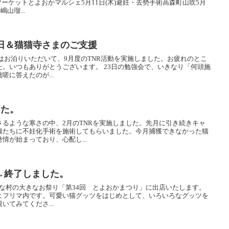
ふるマーケットとよおかマルシェ5月11日(木)避妊・去勢手術高森町山吹5月
山瑠...
縁日＆猫猫寺さまのご支援
生にはお泊りいただいて、9月度のTNR活動を実施しました。お疲れのとこ
。いつもありがとうございます。 23日の勉強会で、いきなり「何頭施
に答えたのが...
した。
るような寒さの中、2月のTNRを実施しました。先月に引き続きキャ
猫たちに不妊化手術を施術してもらいました。今月捕獲できなかった猫
情が始まっており、心配し...
→終了しました。
に、小さな村の大きなお祭り「第34回 とよおかまつり」に出店いたします。
よフリマ内です。可愛い猫グッツをはじめとして、いろいろなグッツを
てみてくださ...