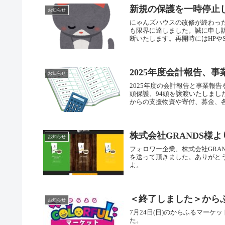
新規の保護を一時停止
お知らせ
にゃんズハウスの改修が終わっ
も限界に達しました。誠に申し
断いたします。再開時にはHPやS
2025年度会計報告、事
お知らせ
2025年度の会計報告と事業報告
頭保護、94頭を譲渡いたしま
からの支援物資や寄付、募金、各種
株式会社GRANDS様
お知らせ
フォロワー企業、株式会社GRA
を送って頂きました。ありがと
よ。
＜終了しました＞から
お知らせ
7月24日(日)のからふるマー
た。