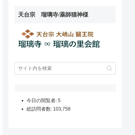
天台宗 瑠璃寺/薬師猫神様
今日の閲覧者:
5
総訪問者数:
103,758