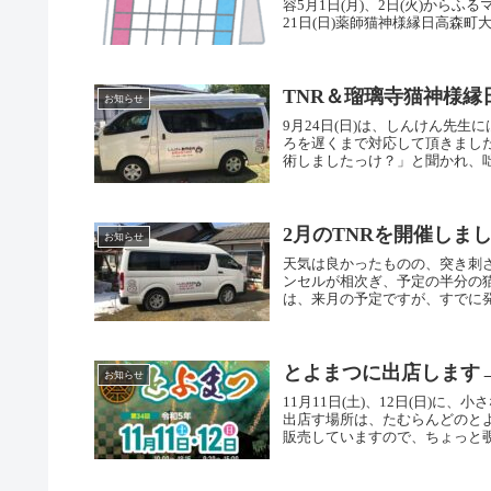
容5月1日(月)、2日(火)から
21日(日)薬師猫神様縁日高森町大嶋
TNR＆瑠璃寺猫神様
お知らせ
9月24日(日)は、しんけん先
ろを遅くまで対応して頂きました
術しましたっけ？」と聞かれ、咄嗟
2月のTNRを開催しま
お知らせ
天気は良かったものの、突き刺さ
ンセルが相次ぎ、予定の半分の
は、来月の予定ですが、すでに発
とよまつに出店します
お知らせ
11月11日(土)、12日(日)
出店す場所は、たむらんどのと
販売していますので、ちょっと覗い