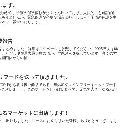
します。
た頃から、子猫の保護依頼がたくさん届いており、人員的にも施設的に
訳ありませんが、緊急保護が必要な場合以外、しばらく子猫の保護を中
NSでご報告いたします。...
業報告
をまとめました。詳細はこのページを参照してください。2025年度は88
した。ただし現在過去最大数の猫が、里親さんを探しています。多くの方
団体からの補...
よりフードを送って頂きました。
NDS様から取り扱い商品である、無添加グレインフリーキャットフード
うございました。このフードをいっぱい食べて、元気で大きくなるんだ
ふるマーケットに出店します！
ケットに出店しました。ブースにお寄り頂いた皆様、ありがとうございまし