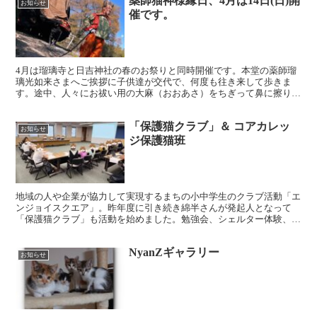
薬師猫神様縁日、4月は14日(日)開
お知らせ
催です。
4月は瑠璃寺と日吉神社の春のお祭りと同時開催です。本堂の薬師瑠
璃光如来さまへご挨拶に子供達が交代で、何度も往き来して歩きま
す。途中、人々にお祓い用の大麻（おおあさ）をちぎって鼻に擦り付
け、魔除けや縁起物として配布します。13時〜 稚児行列 ...
「保護猫クラブ」＆ コアカレッ
お知らせ
ジ保護猫班
地域の人や企業が協力して実現するまちの小中学生のクラブ活動「エ
ンジョイスクエア」。昨年度に引き続き綿半さんが発起人となって
「保護猫クラブ」も活動を始めました。勉強会、シェルター体験、綿
半譲渡会のスタッフとして活動してもらい、動物愛護に対して...
NyanZギャラリー
お知らせ