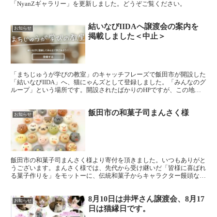
「NyanZギャラリー」を更新しました。どうぞご覧ください。
結いなびIIDAへ譲渡会の案内を
お知らせ
掲載しました＜中止＞
「まちじゅうが学びの教室」のキャッチフレーズで飯田市が開設した
「結いなびIIDA」へ、猫にゃんズとして登録しました。「みんなのグ
ループ」という場所です。開設されたばかりのHPですが、この地方
の公民館活動や、市民活動などのポータルサイトして拡...
飯田市の和菓子司まんさく様
お知らせ
飯田市の和菓子司まんさく様より寄付を頂きました。いつもありがと
うございます。まんさく様では、先代から受け継いだ「皆様に喜ばれ
る菓子作りを」をモットーに、伝統和菓子からキャラクター饅頭など
のユニークな菓子を作られています。動物シリーズも可愛い...
8月10日は井坪さん譲渡会、8月17
お知らせ
日は猫縁日です。