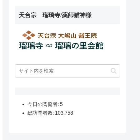
天台宗 瑠璃寺/薬師猫神様
今日の閲覧者:
5
総訪問者数:
103,758