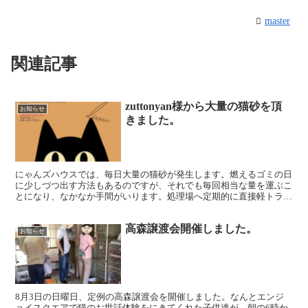
master
関連記事
zuttonyan様から大量の猫砂を頂
お知らせ
きました。
にゃんズハウスでは、毎日大量の猫砂が発生します。燃えるゴミの日
に少しづつ出す方法もあるのですが、それでも毎回相当な量を運ぶこ
とになり、なかなか手間がいります。処理場へ定期的に直接軽トラッ
クで持ち込んで処分してもらっています。処理場の人も毎回...
高森譲渡会開催しました。
お知らせ
8月3日の日曜日、定例の高森譲渡会を開催しました。なんとエンジ
ョイスクエアで猫のお世話体験をにきてくれた子供達が、朝の6時か