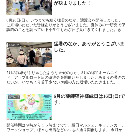
が決まりました！
8月28日(日)、いつまでも続く猛暑のなか、譲渡会を開催しました。
ご来場いただいた皆様ありがとうございました。夏休みの一研究で保
護猫のことを調べている小学生もわざわざ見にきてくれました。きっ
と花丸がもらえることでしょう！そして、スイカときゅ...
猛暑のなか、ありがとうございま
お知らせ
した。
7月の猛暑がぶり返したような天候のなか、8月の綿半ホームエイ
ド アップルロード店の譲渡会を開催いたしました。あまりの暑さの
せいか、いつもより若干少ない28組の方に退場いただきました。今
回は今年の春に生まれた子猫と、賛助会員さんの猫、全部で2...
6月の薬師猫神様縁日は16日(日)で
お知らせ
す。
開催時間は９時から１５時までです。縁日マルシェ、キッチンカー、
ワークショップ、様々な出店などいつもの通り開催します。 今月か