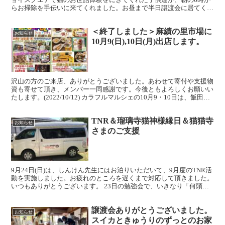
らお掃除を手伝いに来てくれました。お昼まで半日譲渡会に居てくれ
たとのこと、どうもありがとう。子猫を堪能できたかな？流...
＜終了しました＞麻績の里市場に
お知らせ
10月9(日),10日(月)出店します。
沢山の方のご来店、ありがとうございました。あわせて寄付や支援物
資も寄せて頂き、メンバー一同感謝です。今後ともよろしくお願いい
たします。(2022/10/12) カラフルマルシェの10月9・10日は、飯田市
座光寺の農産物直売所 麻績の里で開催...
TNR＆瑠璃寺猫神様縁日＆猫猫寺
お知らせ
さまのご支援
9月24日(日)は、しんけん先生にはお泊りいただいて、9月度のTNR活
動を実施しました。お疲れのところを遅くまで対応して頂きました。
いつもありがとうございます。 23日の勉強会で、いきなり「何頭施
術しましたっけ？」と聞かれ、咄嗟に答えたのが...
譲渡会ありがとうございました。
お知らせ
スイカときゅうりのずっとのお家