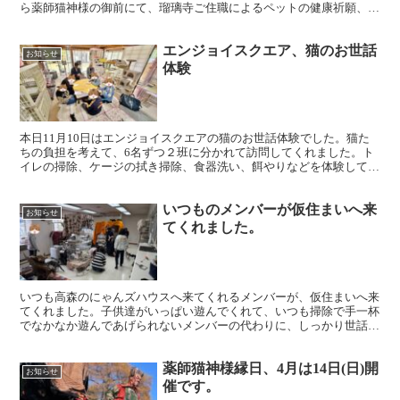
ら薬師猫神様の御前にて、瑠璃寺ご住職によるペットの健康祈願、病
気平癒、里親良縁、ご供養などのご祈祷を特別に行ってもら...
エンジョイスクエア、猫のお世話
お知らせ
体験
本日11月10日はエンジョイスクエアの猫のお世話体験でした。猫た
ちの負担を考えて、6名ずつ２班に分かれて訪問してくれました。ト
イレの掃除、ケージの拭き掃除、食器洗い、餌やりなどを体験しても
らい、その後はおもちゃで遊んでもらいました。猫たちも...
いつものメンバーが仮住まいへ来
お知らせ
てくれました。
いつも高森のにゃんズハウスへ来てくれるメンバーが、仮住まいへ来
てくれました。子供達がいっぱい遊んでくれて、いつも掃除で手一杯
でなかなか遊んであげられないメンバーの代わりに、しっかり世話を
してくれました。高森から遠くなってしまう方もいらっしゃ...
薬師猫神様縁日、4月は14日(日)開
お知らせ
催です。