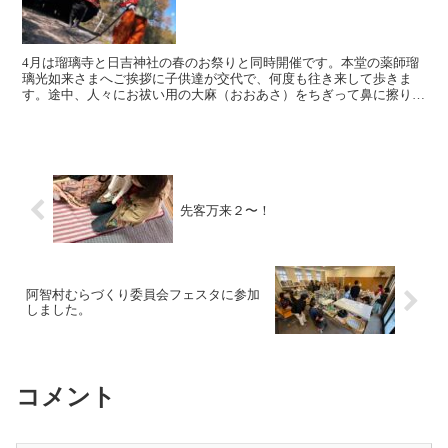
4月は瑠璃寺と日吉神社の春のお祭りと同時開催です。本堂の薬師瑠
璃光如来さまへご挨拶に子供達が交代で、何度も往き来して歩きま
す。途中、人々にお祓い用の大麻（おおあさ）をちぎって鼻に擦り付
け、魔除けや縁起物として配布します。13時〜 稚児行列 ...
先客万来２〜！
阿智村むらづくり委員会フェスタに参加
しました。
コメント