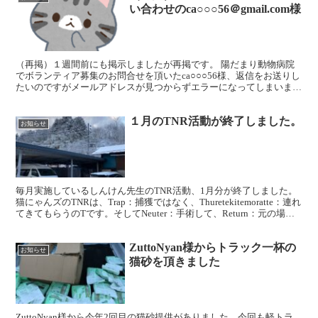
い合わせのca○○○56＠gmail.com様
（再掲）１週間前にも掲示しましたが再掲です。 陽だまり動物病院
でボランティア募集のお問合せを頂いたca○○○56様、返信をお送りし
たいのですがメールアドレスが見つからずエラーになってしまいま
す。 お手数ですが、もう一度連絡を頂けないでしょう...
１月のTNR活動が終了しました。
お知らせ
毎月実施しているしんけん先生のTNR活動、1月分が終了しました。
猫にゃんズのTNRは、Trap：捕獲ではなく、Thuretekitemoratte：連れ
てきてもらうのTです。そしてNeuter：手術して、Return：元の場所
に戻す活動です...
ZuttoNyan様からトラック一杯の
お知らせ
猫砂を頂きました
ZuttoNyan様から今年2回目の猫砂提供がありました。今回も軽トラ