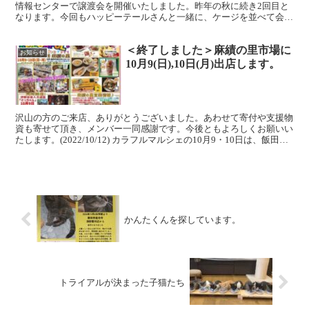
情報センターで譲渡会を開催いたしました。昨年の秋に続き2回目と
なります。今回もハッピーテールさんと一緒に、ケージを並べて会い
に来てもらいました。1日目は雨模様だったのですが、...
＜終了しました＞麻績の里市場に
お知らせ
10月9(日),10日(月)出店します。
沢山の方のご来店、ありがとうございました。あわせて寄付や支援物
資も寄せて頂き、メンバー一同感謝です。今後ともよろしくお願いい
たします。(2022/10/12) カラフルマルシェの10月9・10日は、飯田市
座光寺の農産物直売所 麻績の里で開催...
かんたくんを探しています。
トライアルが決まった子猫たち