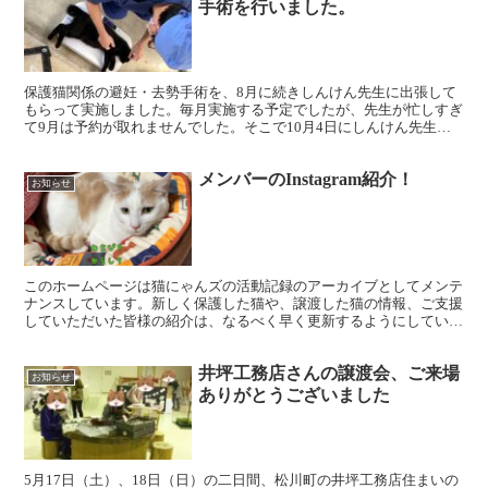
手術を行いました。
保護猫関係の避妊・去勢手術を、8月に続きしんけん先生に出張して
もらって実施しました。毎月実施する予定でしたが、先生が忙しすぎ
て9月は予約が取れませんでした。そこで10月4日にしんけん先生の
出張先（茅野市）まで、メンバーが出張して施術してもら...
メンバーのInstagram紹介！
お知らせ
このホームページは猫にゃんズの活動記録のアーカイブとしてメンテ
ナンスしています。新しく保護した猫や、譲渡した猫の情報、ご支援
していただいた皆様の紹介は、なるべく早く更新するようにしていま
す。子猫はすぐに大きくなってしまうので、里親募集ページ...
井坪工務店さんの譲渡会、ご来場
お知らせ
ありがとうございました
5月17日（土）、18日（日）の二日間、松川町の井坪工務店住まいの