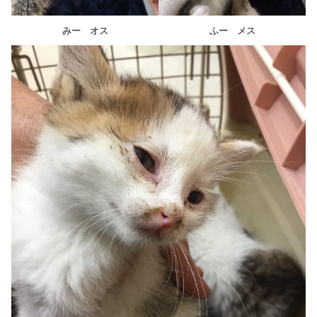
みー オス
ふー メス