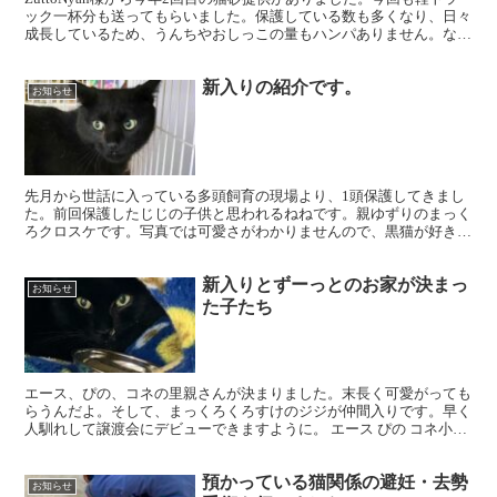
ック一杯分も送ってもらいました。保護している数も多くなり、日々
成長しているため、うんちやおしっこの量もハンパありません。なの
で猫砂の支援は本当に助かります。 ZuttoN...
新入りの紹介です。
お知らせ
先月から世話に入っている多頭飼育の現場より、1頭保護してきまし
た。前回保護したじじの子供と思われるねねです。親ゆずりのまっく
ろクロスケです。写真では可愛さがわかりませんので、黒猫が好きな
方はぜひ見に来てください。
新入りとずーっとのお家が決まっ
お知らせ
た子たち
エース、ぴの、コネの里親さんが決まりました。末長く可愛がっても
らうんだよ。そして、まっくろくろすけのジジが仲間入りです。早く
人馴れして譲渡会にデビューできますように。 エース ぴの コネ小学
生が保護してくれました 保護した猫146頭、ずーっ...
預かっている猫関係の避妊・去勢
お知らせ