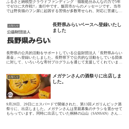
ふるさと納税型クラウドファンディング「猫殺処分みんなの力で5年
でゼロに大作戦!!」進行中です。飯田市からのメッセージです。当市
では野良猫のフン尿に起因する苦情が多数寄せられ、対応に苦慮して
います。また、保健所にて殺処分される猫についても、い...
長野県みらいベースへ登録いたし
お知らせ
ました
長野県の公共的活動をサポートしている公益財団法人「長野県みらい
基金」へ登録いたしました。長野県下で公共的な活動をしている団体
に対して、いろいろな寄付プログラムを通じて支援してくれていま
す。ぜひこちらのページもご覧いただき、支援いただければと...
メガテンさんの酒祭りに出店しま
お知らせ
した。
9月28日、29日にエスバードで開催された、第13回メガリんピック酒
祭りに、出店しました。メガテンさんは里親募集のチラシを置かせて
もらっています。同時に出店していた桐林の山山（SANSAN）さんか
ら、販売した商品代金の一部を寄付して頂きまし...