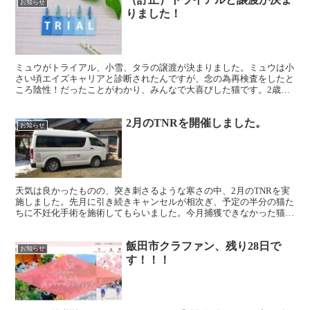
お知らせ
りました！
ミュウがトライアル、小雪、タラの譲渡が決まりました。ミュウは小
さい頃エイズキャリアと診断されたんですが、念の為再検査をしたと
ころ陰性！だったことがわかり、みんなで大喜びした猫です。2歳半
とにゃんズの中でもながく保護している猫ですが、エイズキ...
2月のTNRを開催しました。
お知らせ
天気は良かったものの、突き刺さるような寒さの中、2月のTNRを実
施しました。先月に引き続きキャンセルが相次ぎ、予定の半分の猫た
ちに不妊化手術を施術してもらいました。今月捕獲できなかった猫
は、来月の予定ですが、すでに発情が始まっており、心配し...
飯田市クラファン、残り28日で
お知らせ
す！！！