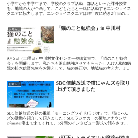
小学生から中学生まで、学校のクラブ活動、部活といった課外授業
を、地域の人が企画して、こどもたちと一緒に活動するエンジョイス
クエアに協力します。エンジョイスクエアは昨年度に続き2年目の開
催で、夏と冬に52種類ある活動のなかから好きなものにエン...
「猫のこと勉強会」in 中川村
お知らせ
9月5日（土曜日）中川村文化センター視聴覚室で、「猫のこと勉強
会」を開催します。私たちも沢山勉強させてもらったしんけん動物病
院の松木信賢先生をお迎えして、猫の修正や、地域猫の考え方、TNR
についてわかりやすく説明してもらいます。主催はなかが...
SBC信越放送で猫にゃんズを取り
お知らせ
上げて頂きました
SBC信越放送の朝の番組「モーニングワイドJラジオ」で、猫にゃん
ズの活動を紹介して頂きました！SBCラジオカーの菊地アナウンサー
がmaster宅まで来てくれて、5分間のインタビュー形式で話をさせて
もらいました。原稿を用意して、万全を期したは...
（訂正）トライアルと譲渡が決ま