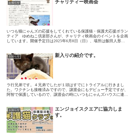
チャリティー映画会
お知らせ
いつも猫にゃんズの応援をしてくれている保護猫・保護犬応援ボラン
ティア ゆめねこ倶楽部さんが、チャリティ映画会のイベントを企画
しています。開催予定日は2025年6月8日（日）、場所は飯田人形劇
場です。当日は監督のトークショーもあり、「吾輩は保...
新入りの紹介です。
お知らせ
ラ行兄弟です。４兄弟でしたが１頭はすでにトライアルに行きまし
た。ワクチンも接種済みですので、譲渡会にもデビュー予定ですが、
阿智で保護しているので、譲渡会の時にいつもにゃんズハウスに連れ
て行くとは限りません。気になる猫がいましたらお問い合わせ...
エンジョイスクエアに協力しま
お知らせ
す。