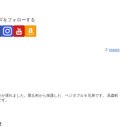
ズをフォローする
master
介が遅れました。豊丘村から保護した、ベジタブル６兄弟です。 高森町
です。
２