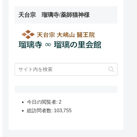
天台宗 瑠璃寺/薬師猫神様
今日の閲覧者:
2
総訪問者数:
103,755