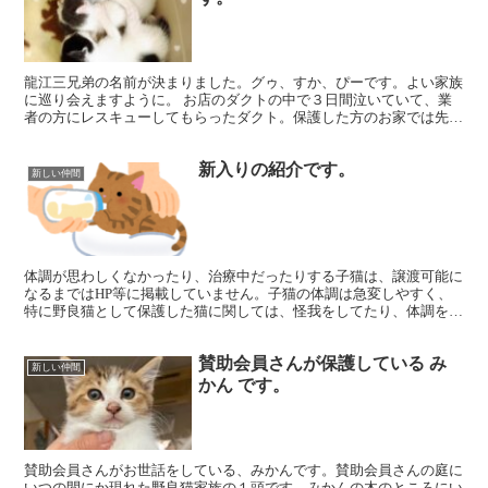
龍江三兄弟の名前が決まりました。グゥ、すか、ぴーです。よい家族
に巡り会えますように。 お店のダクトの中で３日間泣いていて、業
者の方にレスキューしてもらったダクト。保護した方のお家では先住
猫のストレスになってしまうということで、保護しました。...
新入りの紹介です。
新しい仲間
体調が思わしくなかったり、治療中だったりする子猫は、譲渡可能に
なるまではHP等に掲載していません。子猫の体調は急変しやすく、
特に野良猫として保護した猫に関しては、怪我をしてたり、体調を崩
してしまっている子猫が多いです。 そんな中から譲渡対象...
賛助会員さんが保護している み
新しい仲間
かん です。
賛助会員さんがお世話をしている、みかんです。賛助会員さんの庭に
いつの間にか現れた野良猫家族の１頭です。みかんの木のところにい