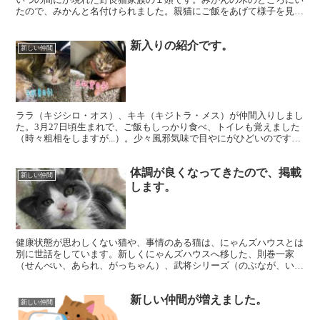
たので、みかんと名付けられました。親猫にご飯をあげて様子を見よ
うと思っていたら、子猫２頭が見当たらなくなってしまった...
新入りの紹介です。
新しい仲間
ララ（キジシロ・オス）、キキ（キジトラ・メス）が仲間入りしまし
た。3月27日頃生まれで、ご飯もしっかり食べ、トイレも覚えました
（時々粗相をしますが...）。少々風邪気味で目やにがひどいのです
が、現在治療中です。可愛い写真が撮れたら入れ替えま...
体調が良くなってきたので、掲載
新しい仲間
します。
健康状態が思わしくない猫や、事情のある猫は、にゃんズハウスとは
別に世話をしています。新しくにゃんズハウスへ移した、則巻一家
（せんべい、あられ、がっちゃん）、武将シリーズ（のぶなが、いえ
やす）、そしてサビ柄のさびの６頭です。にゃんズハウスに会...
新しい仲間が増えました。
新しい仲間