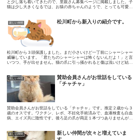
と少し落ち着いてきたので、里親さん募集ページに掲載しました。子
猫は少し大きくなるでは、お猿の赤ちゃんのようで、とっても可愛い
です。
松川町から新入りの紹介です。
新しい仲間
松川町から３頭保護しました。まだ小さいけど一丁前にシャーシャー
威嚇しています。「君たちのシャーシャーは怖くないんだよ！」と言
いつつ、手が出せません。猫の爪に引っ掻かれると傷は浅いけど結構
痛いし、噛みつかれたら独特の痛みがしばらく残ります。早...
賛助会員さんがお世話をしている
新しい仲間
「チャチャ」
賛助会員さんがお世話をしている「チャチャ」です。推定２歳から３
歳のオスです。ワクチン、レボ、不妊化手術済みで、血液検査も白血
病、エイズ共に陰性です。後ろ足の爪が両足１本づつありませんが、
まったく問題ありません。トイレもバッチリです。なでなで...
新しい仲間が次々と増えていま
新しい仲間
す。