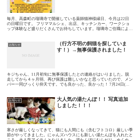
毎月、高森町の瑠璃寺で開催している薬師猫神様縁日、今月は22日
の日曜日です。 フリママルシェ、出店、キッチンカー、ワークショ
ップ体験など盛りだくさんでお待ちしています。瑠璃寺ご住職による
ご祈祷も受けられます。ペットの健康祈願、病気平癒、里親...
（行方不明の飼猫を探していま
お知らせ
す！）→無事保護されました！
キジちゃん、11月初旬に無事保護したとの連絡がはいりました。脱
走してから４ヶ月弱、再び保護は難しいかなと思っていたので、メン
バー一同びっくり仰天です。でも良かった、良かった！ 7月24日(日)
羽場赤坂のご自宅から脱走してしまったそうです。目...
大人気の湯たんぽ！！ 写真追加
お知らせ
しました！！！
寒さが厳しくなってきて、猫にも人間にも（含むフトコロ）厳しい季
節がやってきました。にゃんズハウスにも新しい湯たんぽを入れたと
ころ、大人気アイテムとなりました。湯たんぽにむらがり、ぬくぬく