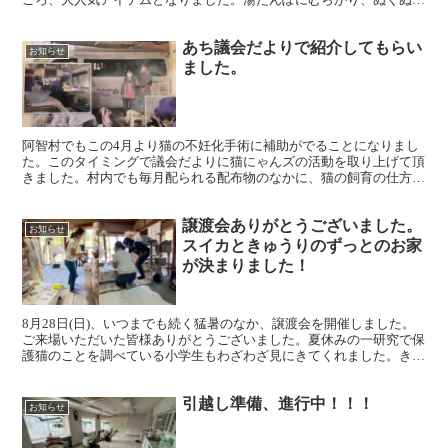
としたハチワレ軍団をご覧ください。名前は聞かないでくだ...
あち議会だよりで紹介してもらい
お知らせ
ました。
阿智村でもこの4月より猫の不妊化手術に補助がでることになりまし
た。このタイミングで議会だよりに猫にゃんズの活動を取り上げて頂
きました。村内でも毎月配られる配布物のなかに、猫の飼育の仕方
や、外猫に対する注意事項などが入るようになっていますので...
譲渡会ありがとうございました。
お知らせ
スイカときゅうりのずっとのお家
が決まりました！
8月28日(日)、いつまでも続く猛暑のなか、譲渡会を開催しました。
ご来場いただいた皆様ありがとうございました。夏休みの一研究で保
護猫のことを調べている小学生もわざわざ見にきてくれました。きっ
と花丸がもらえることでしょう！そして、スイカときゅ...
引越し準備、進行中！！！
お知らせ