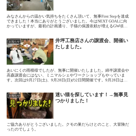
みなさんからの温かい気持ちをたくさん頂いて、無事First Stepを達成
できました！本当にありがとうございました。今はNEXT GOALに向
かっていますが、最初の計画通り、子猫の保護依頼が増えるGW頃を
目処にしようと工務店と調整しています...
井坪工務店さんの譲渡会、開催い
お知らせ
たしました。
あいにくの雨模様でしたが、無事に開催いたしました。綿半譲渡会や
高森譲渡会にはない、ミニマルシェやワークショップもやっていま
す。次回は9月27日(土)、9月28日(日)の2日間開催です。9月28日は綿
半譲渡会と重なっていますが、都合の良い方へ...
迷い猫を探しています！→無事見
お知らせ
つかりました！
ご協力ありがとうございました。クモの巣だらけとのこと、大冒険だ
ったのでしょう。