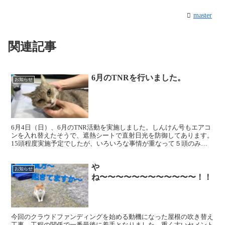
master
関連記事
6月のTNRを行いました。
お知らせ
6月4日（日）、6月のTNR活動を実施しました。しんけん号もエアコ
ンを入れ替えたそうで、遮熱シートで直射日光を防御してあります。
15頭程度実施予定でしたが、いろいろな事情が重なって５頭のみ手
術となりました。また手術をしようと麻酔をかけたら...
や
お知らせ
ね〜〜〜〜〜〜〜〜〜〜〜〜！！
今回のクラウドファンディングを始める動機になった屋根の吹き替え
工事、工程の関係で一番最後に着手となりました。重く古いセメント