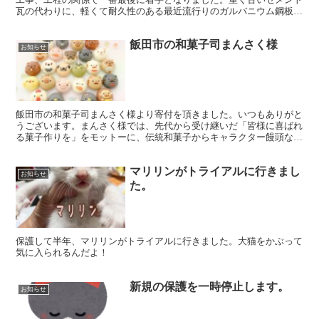
瓦の代わりに、軽くて耐久性のある最近流行りのガルバニウム鋼板と
いう素材です。足場ができてからは仮の現場責任者であるに...
飯田市の和菓子司まんさく様
お知らせ
飯田市の和菓子司まんさく様より寄付を頂きました。いつもありがと
うございます。まんさく様では、先代から受け継いだ「皆様に喜ばれ
る菓子作りを」をモットーに、伝統和菓子からキャラクター饅頭など
のユニークな菓子を作られています。動物シリーズも可愛い...
マリリンがトライアルに行きまし
お知らせ
た。
保護して半年、マリリンがトライアルに行きました。大猫をかぶって
気に入られるんだよ！
新規の保護を一時停止します。
お知らせ