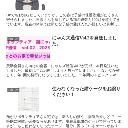
HPでもお知らせしていますが、この春は子猫の保護依頼がたくさん
寄せられました。里親さんを探している猫の総数も100頭を超えてき
ています。現在の体制では新たな子猫の受け入れが難しいと判断し
て、保護を一旦中断いたします。中断期間は未定ですが、再...
にゃんズ通信Vol.2を発送しまし
お知らせ
た。
賛助会員さん向けの会報、にゃんズ通信Vol.2が完成、本日発送いた
しました。最初は年2回発行しようと思っていましたが、なかなか難
しく、年1回の発行になってしまいました。一年間のトピックスや、
新しいお家が見つかった猫たちの新しい姿も掲載しまし...
使わなくなった猫ケージをお譲り
お知らせ
ください！
預かりボランティアさん宅では、新入りの猫や、病気治療などで、一
時的に隔離が必要な時があります。現在最低限のケージで賄っていま
すが、もし使わなくなったケージ、処分に困っているケージがありま