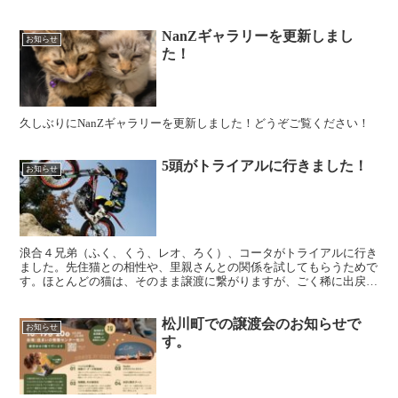
したら、お譲りください。２段でも３段でも構いません。問...
NanZギャラリーを更新しまし
お知らせ
た！
久しぶりにNanZギャラリーを更新しました！どうぞご覧ください！
5頭がトライアルに行きました！
お知らせ
浪合４兄弟（ふく、くう、レオ、ろく）、コータがトライアルに行き
ました。先住猫との相性や、里親さんとの関係を試してもらうためで
す。ほとんどの猫は、そのまま譲渡に繋がりますが、ごく稀に出戻っ
てくる猫もいます。どの猫にも「思いっきり猫をかぶるんだ...
松川町での譲渡会のお知らせで
お知らせ
す。