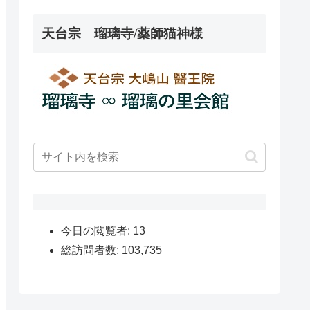
天台宗 瑠璃寺/薬師猫神様
今日の閲覧者:
13
総訪問者数:
103,735