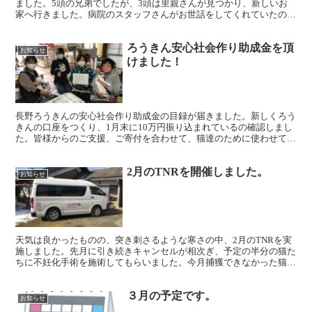
ました。5頭の兄弟でしたが、3頭は里親さんが見つかり、新しいお
家へ行きました。病院のスタッフさんがお世話をしてくれていたのを
引き継ぎ、ちょっと遠くのミルクボランティアさんが面倒を...
ろうきん安心社会作り助成金を頂
お知らせ
けました！
長野ろうきんの安心社会作り助成金の目録が届きました。新しくろう
きんの口座をつくり、1月末に10万円振り込まれているの確認しまし
た。皆様からのご支援、ご寄付を合わせて、猫達のために使わせても
らいます。まとまった金額を助成して頂けたので、生活費...
2月のTNRを開催しました。
お知らせ
天気は良かったものの、突き刺さるような寒さの中、2月のTNRを実
施しました。先月に引き続きキャンセルが相次ぎ、予定の半分の猫た
ちに不妊化手術を施術してもらいました。今月捕獲できなかった猫
は、来月の予定ですが、すでに発情が始まっており、心配し...
３月の予定です。
お知らせ