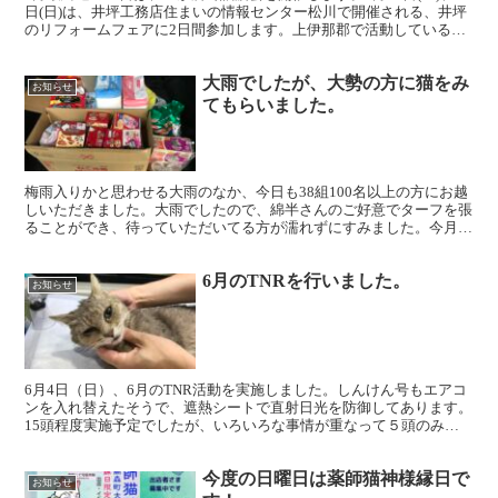
日(日)は、井坪工務店住まいの情報センター松川で開催される、井坪
のリフォームフェアに2日間参加します。上伊那郡で活動しているハ
ッピーテールさんと一緒です。そして28日(日...
大雨でしたが、大勢の方に猫をみ
お知らせ
てもらいました。
梅雨入りかと思わせる大雨のなか、今日も38組100名以上の方にお越
しいただきました。大雨でしたので、綿半さんのご好意でターフを張
ることができ、待っていただいてる方が濡れずにすみました。今月か
ら譲渡可能になった子猫を見て頂けるようになりました...
6月のTNRを行いました。
お知らせ
6月4日（日）、6月のTNR活動を実施しました。しんけん号もエアコ
ンを入れ替えたそうで、遮熱シートで直射日光を防御してあります。
15頭程度実施予定でしたが、いろいろな事情が重なって５頭のみ手
術となりました。また手術をしようと麻酔をかけたら...
今度の日曜日は薬師猫神様縁日で
お知らせ