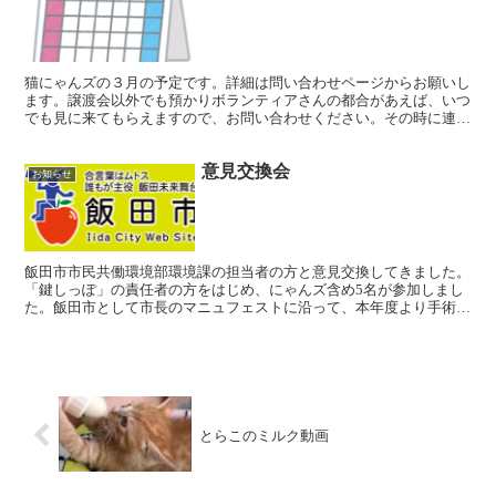
猫にゃんズの３月の予定です。詳細は問い合わせページからお願いし
ます。譲渡会以外でも預かりボランティアさんの都合があえば、いつ
でも見に来てもらえますので、お問い合わせください。その時に連絡
先の携帯番号もお伝えします。 日付イベント場所・開催内...
意見交換会
お知らせ
飯田市市民共働環境部環境課の担当者の方と意見交換してきました。
「鍵しっぽ」の責任者の方をはじめ、にゃんズ含め5名が参加しまし
た。飯田市として市長のマニュフェストに沿って、本年度より手術費
用2,500円/頭補助を出していること、すでに予算上限...
とらこのミルク動画