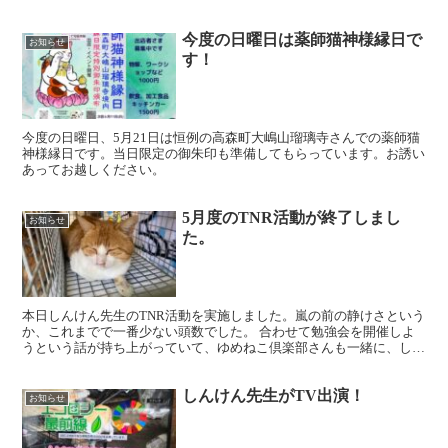
4月から新たに不妊化手術の補助が始まった阿智村で開催ま...
今度の日曜日は薬師猫神様縁日で
お知らせ
す！
今度の日曜日、5月21日は恒例の高森町大嶋山瑠璃寺さんでの薬師猫
神様縁日です。当日限定の御朱印も準備してもらっています。お誘い
あってお越しください。
5月度のTNR活動が終了しまし
お知らせ
た。
本日しんけん先生のTNR活動を実施しました。嵐の前の静けさという
か、これまでで一番少ない頭数でした。 合わせて勉強会を開催しよ
うという話が持ち上がっていて、ゆめねこ倶楽部さんも一緒に、しん
けん先生の経験を改めてお聞きしました。先生からは色々...
しんけん先生がTV出演！
お知らせ