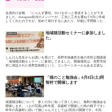
会員向け会報、「にゃんず通信」Vol.1をやっと発送することができ
ました。Instagram担当のメンバーが、工夫に工夫を重ねて9月に作成
してくれたのですが、初めて発行するにあたり、印刷に手間取った
り、発送方法を迷ったりとバタバタしていまし...
地域猫活動セミナーに参加しまし
お知らせ
た。
しんけん先生からお誘いを受けて、長野市保健所主催の市民公開講座
「地域猫活動セミナー」に参加してきました。開催場所は、長野市役
所に併設された長野芸術館という、コンサートホールもある立派な建
物で、さすが県庁所在地だなと実感しました。講師は地域猫...
「猫のこと勉強会」6月8日(土)阿
お知らせ
智村で開催します
保護猫活動について、多くの方に知って頂くために、無料の勉強会を
開催します。（上の写真は昨年度、高森町で開催した時の様子です）
昨年の高森町に続いて猫にゃんズとしては2回目の開催です。今回は