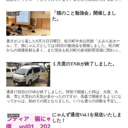
アーカイブページを開設いたしました。 FIP治療をして...
「猫のこと勉強会」開催しまし
お知らせ
た。
暑さがぶり返した8月31日日曜日、松川町中央公民館「えみりあホー
ル」で、猫にゃんズとしては3回目の勉強会を開催しました。松川町
からの保護依頼も多く、また現在も松川町の多頭飼育現場に関わって
いるメンバーもいるなかでの開催となりました。松川町や...
１月度のTNRが終了しました。
お知らせ
通算17回目のTNRが終了しました。阿智で開催した時は、大雨、大
風、雪と大荒れの天気が多かったのですが、高森で開催するようにな
ってからは、初めての雨となりました。いつも通りの頭数を予定して
いましたが、キャンセルが相次ぎ、約半分の頭数となって...
にゃんず通信Vol.1を発送いたしま
お知らせ
した！