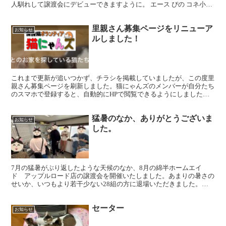
人馴れして譲渡会にデビューできますように。 エース ぴの コネ小学
生が保護してくれました 保護した猫146頭、ずーっ...
里親さん募集ページをリニューア
お知らせ
ルしました！
これまで更新が追いつかず、チラシを掲載していましたが、この度里
親さん募集ページを刷新しました。猫にゃんズのメンバーが自分たち
のスマホで登録すると、自動的にHPで閲覧できるようにしました。
写真も５枚まで掲載することができ、より猫たちの表情を見...
猛暑のなか、ありがとうございま
お知らせ
した。
7月の猛暑がぶり返したような天候のなか、8月の綿半ホームエイ
ド アップルロード店の譲渡会を開催いたしました。あまりの暑さの
せいか、いつもより若干少ない28組の方に退場いただきました。今
回は今年の春に生まれた子猫と、賛助会員さんの猫、全部で2...
セーター
お知らせ