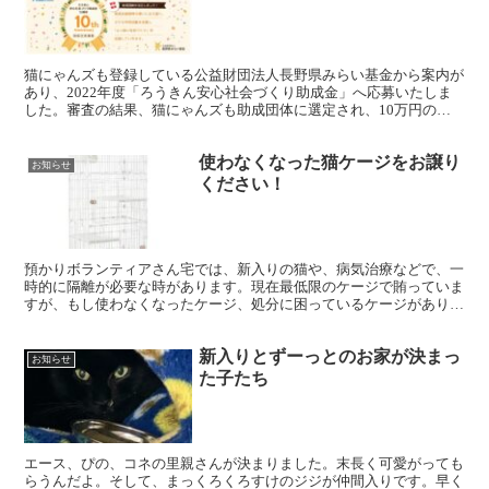
猫にゃんズも登録している公益財団法人長野県みらい基金から案内が
あり、2022年度「ろうきん安心社会づくり助成金」へ応募いたしま
した。審査の結果、猫にゃんズも助成団体に選定され、10万円の助
成を受けることになりました。皆様からの援助を頂きなが...
使わなくなった猫ケージをお譲り
お知らせ
ください！
預かりボランティアさん宅では、新入りの猫や、病気治療などで、一
時的に隔離が必要な時があります。現在最低限のケージで賄っていま
すが、もし使わなくなったケージ、処分に困っているケージがありま
したら、お譲りください。２段でも３段でも構いません。問...
新入りとずーっとのお家が決まっ
お知らせ
た子たち
エース、ぴの、コネの里親さんが決まりました。末長く可愛がっても
らうんだよ。そして、まっくろくろすけのジジが仲間入りです。早く