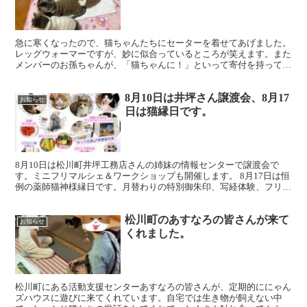
急に寒くなったので、猫ちゃんたちにセーターを着せてあげました。
レッグウォーマーですが、妙に似合っているところが笑えます。また
メンバーのお孫ちゃんが、「猫ちゃんに！」といって寄付を持って来
てくれました。どうもありがとう！
8月10日は井坪さん譲渡会、8月17
お知らせ
日は猫縁日です。
8月10日は松川町井坪工務店さんの姉妹の情報センターで譲渡会で
す。ミニフリマルシェ＆ワークショップも開催します。 8月17日は恒
例の薬師猫神様縁日です。月替わりの特別御朱印、写経体験、フリマ
やキッチンカー・屋台も出ます。夏休み最後のイベント...
松川町のあすなろの皆さんが来て
お知らせ
くれました。
松川町にある活動支援センターあすなろの皆さんが、定期的ににゃん
ズハウスに遊びに来てくれています。自宅では生き物が飼えない中