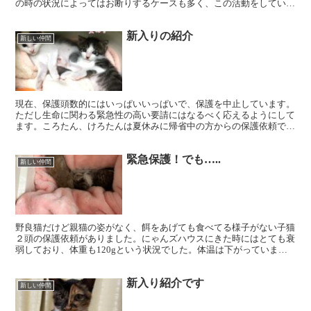
の時の状況によってはお断りするケースも多く、この活動をしていて
一番ジレンマと無力感、申し訳なさを感じる瞬間です。 ３...
新入りの紹介
新しい仲間
現在、保護頭数的にはいっぱいいっぱいで、保護を中止しています。
ただし生命に関わる緊急性の高い要請にはなるべく応えるようにして
ます。ころたん、けろたんは夏休みに帰省中の方からの保護依頼で、
保護した時は176gと202gでした。すくすくと育って...
緊急保護！でも…..
新しい仲間
野良猫だけど親猫の姿がなく、餌をあげても食べてる様子がない子猫
２頭の保護依頼がありました。にゃんズハウスにきた時にはとても衰
弱しており、体重も120gという状況でした。体温は下がっていまし
たが、ミルクも飲めて排尿もできたとのこと。ベテランの...
新入り紹介です
新しい仲間