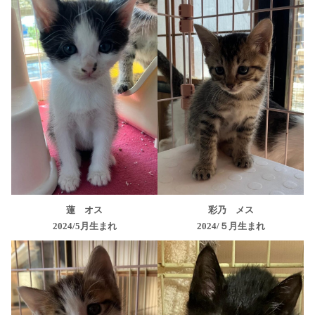
蓮 オス
彩乃 メス
2024/5
月生まれ
2024/５月生まれ