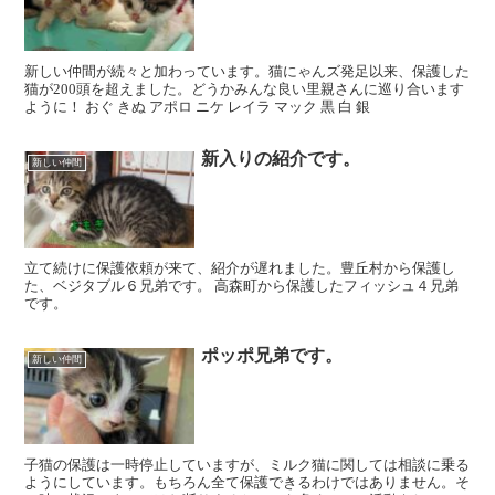
新しい仲間が続々と加わっています。猫にゃんズ発足以来、保護した
猫が200頭を超えました。どうかみんな良い里親さんに巡り合います
ように！ おぐ きぬ アポロ ニケ レイラ マック 黒 白 銀
新入りの紹介です。
新しい仲間
立て続けに保護依頼が来て、紹介が遅れました。豊丘村から保護し
た、ベジタブル６兄弟です。 高森町から保護したフィッシュ４兄弟
です。
ポッポ兄弟です。
新しい仲間
子猫の保護は一時停止していますが、ミルク猫に関しては相談に乗る
ようにしています。もちろん全て保護できるわけではありません。そ