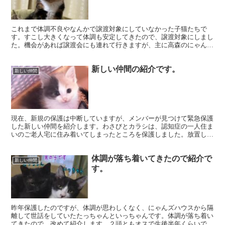
これまで体調不良やなんかで譲渡対象にしていなかった子猫たちで
す。すこし大きくなって体調も安定してきたので、譲渡対象にしまし
た。機会があれば譲渡会にも連れて行きますが、主に高森のにゃんズ
ハウスにいますので、気になる子がいたら、お問い合わせくだ...
新しい仲間の紹介です。
新しい仲間
現在、新規の保護は中断していますが、メンバーが見つけて緊急保護
した新しい仲間を紹介します。わさびとカラシは、認知症の一人住ま
いのご老人宅に住み着いてしまったところを保護しました。放置して
おくと確実に増えてしまうので、一旦捕獲して不妊化手術を...
体調が落ち着いてきたので紹介で
新しい仲間
す。
昨年保護したのですが、体調が思わしくなく、にゃんズハウスから隔
離して世話をしていたたっちゃんといっちゃんです。体調が落ち着い
てきたので、改めて紹介します。２頭ともオスで生後半年くらいで