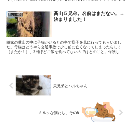
す。とても甘えん坊で、いつも他の猫に引っ付いています。是...
藁山５兄弟。名前はまだない。→
新しい仲間
決まりました！
隣家の藁山の中に子猫がいるとの事で様子を見に行ってもらいまし
た。母猫はどうやら交通事故で少し前に亡くなってしまったらしく
（またか！）、3日ほどご飯を食べてないのではとのこと。保護して
ご飯をあげたところ、ケンカしながら食べていました。可哀想に...
貝兄弟とハルちゃん
ミルクな猫たち、その5