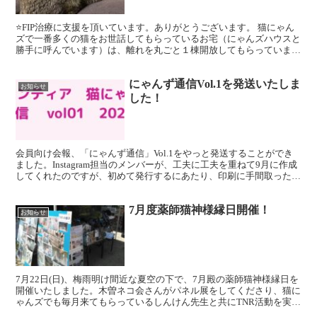
⭐️FIP治療に支援を頂いています。ありがとうございます。 猫にゃん
ズで一番多くの猫をお世話してもらっているお宅（にゃんズハウスと
勝手に呼んでいます）は、離れを丸ごと１棟開放してもらっていま
す。保護したてで人馴れしていない猫、ワクチンを打つ...
にゃんず通信Vol.1を発送いたしま
お知らせ
した！
会員向け会報、「にゃんず通信」Vol.1をやっと発送することができ
ました。Instagram担当のメンバーが、工夫に工夫を重ねて9月に作成
してくれたのですが、初めて発行するにあたり、印刷に手間取った
り、発送方法を迷ったりとバタバタしていまし...
7月度薬師猫神様縁日開催！
お知らせ
7月22日(日)、梅雨明け間近な夏空の下で、7月殿の薬師猫神様縁日を
開催いたしました。木曽ネコ会さんがパネル展をしてくださり、猫に
ゃんズでも毎月来てもらっているしんけん先生と共にTNR活動を実践
している様子を見せて頂きました。 猫にゃんズで...