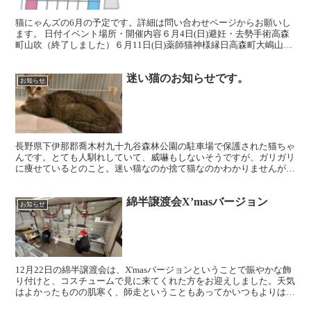
猫にゃんズの6月の予定です。詳細は問い合わせページからお願いし
ます。 日付イベント場所・開催内容６月4日(日)避妊・去勢手術高森
町山吹（終了しました）６月11日(日)薬師猫神様縁日高森町大嶋山瑠
璃寺 ６月25日(日)譲渡会高森町山吹（定例会...
迷い猫のお知らせです。
お知らせ
長野県下伊那郡喬木村九十九谷森林公園の駐車場で保護された猫ちゃ
んです。とても人馴れしていて、威嚇もしないそうですが、ガリガリ
に痩せているとのこと。迷い猫なのか捨て猫なのかわかりませんが、
もし心当たりのある方はお知らせください。
綿半譲渡会X’masバージョン
お知らせ
12月22日の綿半譲渡会は、X'masバージョンということで賑やかな飾
り付けと、コスチュームで見に来てくれた方をお迎えしました。天気
はよかったものの肌寒く、師走ということもあってかいつもよりは少
なめでしたが、じっくり見てもらえたかなと思いま...