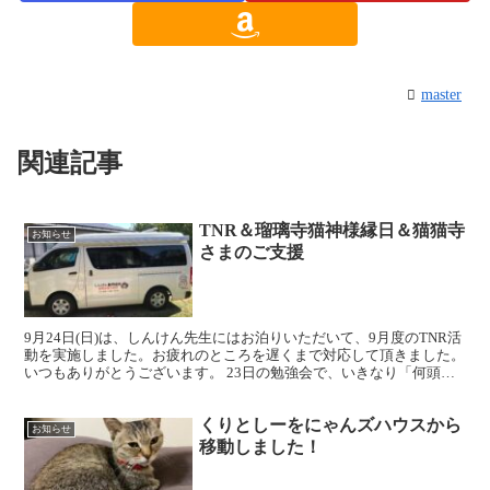
master
関連記事
TNR＆瑠璃寺猫神様縁日＆猫猫寺
お知らせ
さまのご支援
9月24日(日)は、しんけん先生にはお泊りいただいて、9月度のTNR活
動を実施しました。お疲れのところを遅くまで対応して頂きました。
いつもありがとうございます。 23日の勉強会で、いきなり「何頭施
術しましたっけ？」と聞かれ、咄嗟に答えたのが...
くりとしーをにゃんズハウスから
お知らせ
移動しました！