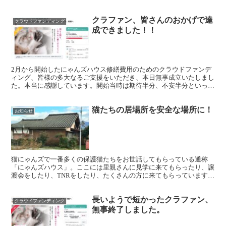
クラファン、皆さんのおかげで達
クラウドファンディング
成できました！！
2月から開始したにゃんズハウス修繕費用のためのクラウドファンデ
ィング、皆様の多大なるご支援をいただき、本日無事成立いたしまし
た。本当に感謝しています。開始当時は期待半分、不安半分といった
気持ちでしたが、HPやSNS、チラシでの告知、新聞など...
猫たちの居場所を安全な場所に！
お知らせ
猫にゃんズで一番多くの保護猫たちをお世話してもらっている通称
「にゃんズハウス」。ここには里親さんに見学に来てもらったり、譲
渡会をしたり、TNRをしたり、たくさんの方に来てもらっています。
また里親さんだけでなく、猫と触れ合いたいというお子さん...
長いようで短かったクラファン、
クラウドファンディング
無事終了しました。