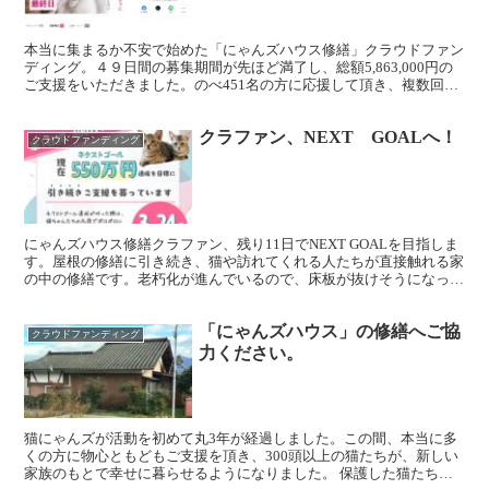
本当に集まるか不安で始めた「にゃんズハウス修繕」クラウドファン
ディング。４９日間の募集期間が先ほど満了し、総額5,863,000円の
ご支援をいただきました。のべ451名の方に応援して頂き、複数回に
渡ってファンドしてくださった方もいらっしゃい...
クラファン、NEXT GOALへ！
クラウドファンディング
にゃんズハウス修繕クラファン、残り11日でNEXT GOALを目指しま
す。屋根の修繕に引き続き、猫や訪れてくれる人たちが直接触れる家
の中の修繕です。老朽化が進んでいるので、床板が抜けそうになって
いたり、雨漏りで天井が落ちそうになっています。...
「にゃんズハウス」の修繕へご協
クラウドファンディング
力ください。
猫にゃんズが活動を初めて丸3年が経過しました。この間、本当に多
くの方に物心ともどもご支援を頂き、300頭以上の猫たちが、新しい
家族のもとで幸せに暮らせるようになりました。 保護した猫たち