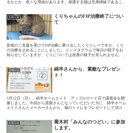
るかとか、色々な理由があります。保護する猫は兄弟姉妹であること
が多く、里親さんは１頭だけもらったら残った猫が可哀想と、...
くりちゃんのFIP治療終了につい
お知らせ
て
皆様のご支援を受けてFIP治療に乗り出したくりとしーですが、くり
の治療を止めることにしました。 インスタグラムで毎日の様子をお
知らせしていますが、くりについては改善の様子が見られません。１
週間で効果がでると言われたのが、10日になり、ひと月...
綿半さんから、素敵なプレゼン
お知らせ
ト！
3月22日（日）、綿半ホームエイド アップルロード店で譲渡会を開
催しました。今回から里親さんになっていただいた方に、綿半ホーム
エイドさんとメーカーさんから、猫のトイレをプレゼントして頂ける
ことになりました。個数は10個です。引換券をお渡しし...
喬木村「みんなのつどい」に参加
お知らせ
します。