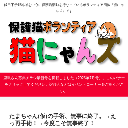
飯田下伊那地域を中心に保護猫活動を行なっているボランティア団体『猫にゃ
んズ』です
里親さん募集チラシ最新号を掲載しました（2026年7月号）。このバナー
をクリックしてください。譲渡会などはイベントコーナーをご覧くださ
い。
たまちゃん(仮)の手術、無事に終了。→え
っ再手術！→今度こそ無事終了！