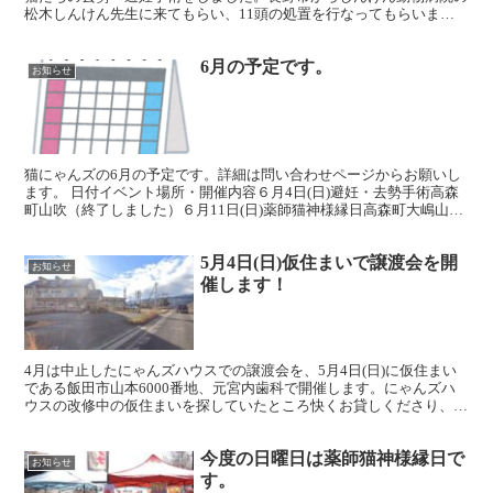
松木しんけん先生に来てもらい、11頭の処置を行なってもらいまし
た。阿智村村長や担当の職員に方にも来て頂き、しんけ...
6月の予定です。
お知らせ
猫にゃんズの6月の予定です。詳細は問い合わせページからお願いし
ます。 日付イベント場所・開催内容６月4日(日)避妊・去勢手術高森
町山吹（終了しました）６月11日(日)薬師猫神様縁日高森町大嶋山瑠
璃寺 ６月25日(日)譲渡会高森町山吹（定例会...
5月4日(日)仮住まいで譲渡会を開
お知らせ
催します！
4月は中止したにゃんズハウスでの譲渡会を、5月4日(日)に仮住まい
である飯田市山本6000番地、元宮内歯科で開催します。にゃんズハ
ウスの改修中の仮住まいを探していたところ快くお貸しくださり、い
ろいろと便宜をはかって頂いています。現在26頭が...
今度の日曜日は薬師猫神様縁日で
お知らせ
す。