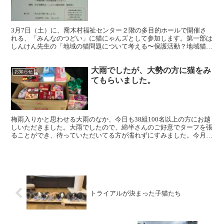
3月7日（土）に、喬木村福祉センター２階の多目的ホールで開催さ
れる、「みんなのつどい」に猫にゃんズとして参加します。第一部は
しんけん先生の「地域の猫問題について考える〜保護活動？地域猫活
動？とは〜」という題目の講演会です。第二部はうた声サー...
大雨でしたが、大勢の方に猫をみ
お知らせ
てもらいました。
梅雨入りかと思わせる大雨のなか、今日も38組100名以上の方にお越
しいただきました。大雨でしたので、綿半さんのご好意でターフを張
ることができ、待っていただいてる方が濡れずにすみました。今月か
ら譲渡可能になった子猫を見て頂けるようになりました...
トライアルが決まった子猫たち