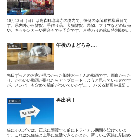
10月13日（日）は高森町瑠璃寺の境内で、恒例の薬師猫神様縁日で
す。県内外から雑貨、手作り品、犬猫雑貨、果物、フリマなどの販売
や、キッチンカーや屋台もでる予定です。月替わりの縁日特別御朱印
も枚数限定で配布されます。写経体験や五色肉球念珠を自...
午後のまどろみ….
お知らせ
先日ずっとのお家が見つかった旧姓おーくんの動画です。面白かった
り、かわいい動画が撮れたらアップロードしようと思っているのです
が、メンバーも含めて腕前がついていかず......。 バズる動画を撮影し
て、YouTubeの収益で医療費やフード代が...
再出発！
お知らせ
猫にゃんズでは、正式に譲渡する前にトライアル期間を設けていま
す。これは先住猫と上手に生活できるかとか、新しいご家族に馴染め