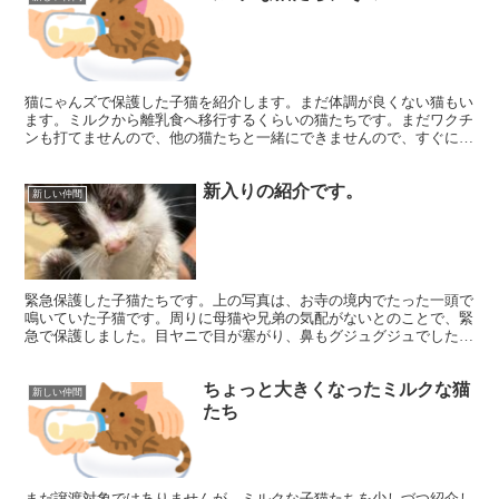
猫にゃんズで保護した子猫を紹介します。まだ体調が良くない猫もい
ます。ミルクから離乳食へ移行するくらいの猫たちです。まだワクチ
ンも打てませんので、他の猫たちと一緒にできませんので、すぐには
見てもらえませんが、子猫に興味のある方はご連絡ください...
新入りの紹介です。
新しい仲間
緊急保護した子猫たちです。上の写真は、お寺の境内でたった一頭で
鳴いていた子猫です。周りに母猫や兄弟の気配がないとのことで、緊
急で保護しました。目ヤニで目が塞がり、鼻もグジュグジュでした。
上の写真はとりあえず目ヤニと鼻周りを綺麗に拭いてあげた...
ちょっと大きくなったミルクな猫
新しい仲間
たち
まだ譲渡対象ではありませんが、ミルクな子猫たちを少しづつ紹介し