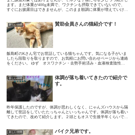
ます。まだ体重が400g未満で、ワクチンも摂取できていないので、
すぐにお披露目はできませんが、このまま順調に体重が増えていけ
ば、来月か再来月には譲渡対象として会いに来てもらえるか...
賛助会員さんの猫紹介です！
新しい仲間
飯島町のKさん宅でお世話している猫ちゃんです。気になる子がいま
したら段取りを取りますので、お気軽にお問い合わせページから連絡
をください。 ゆず オスワクチン・去勢手術済み・血液検査陰性甘
えん坊です。 ビビ メスワクチン・避妊手術済み・血液検...
体調が落ち着いてきたので紹介で
新しい仲間
す。
昨年保護したのですが、体調が思わしくなく、にゃんズハウスから隔
離して世話をしていたたっちゃんといっちゃんです。体調が落ち着い
てきたので、改めて紹介します。２頭ともオスで生後半年くらいで
す。とても甘えん坊で、いつも他の猫に引っ付いています。是...
バイク兄弟です。
新しい仲間