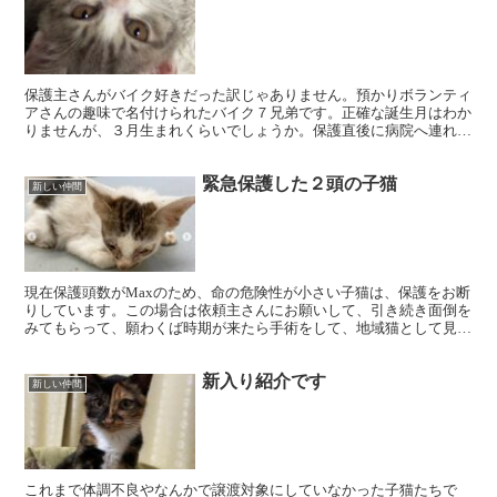
保護主さんがバイク好きだった訳じゃありません。預かりボランティ
アさんの趣味で名付けられたバイク７兄弟です。正確な誕生月はわか
りませんが、３月生まれくらいでしょうか。保護直後に病院へ連れて
行き、状態を見てもらうのと、ワクチンが打てる子にはその...
緊急保護した２頭の子猫
新しい仲間
現在保護頭数がMaxのため、命の危険性が小さい子猫は、保護をお断
りしています。この場合は依頼主さんにお願いして、引き続き面倒を
みてもらって、願わくば時期が来たら手術をして、地域猫として見守
って頂きたいとお願いしています。里親さん探しは、賛助...
新入り紹介です
新しい仲間
これまで体調不良やなんかで譲渡対象にしていなかった子猫たちで