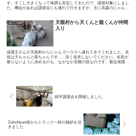
す。すこし大きくなって体調も安定してきたので、譲渡対象にしまし
た。機会があれば譲渡会にも連れて行きますが、主に高森のにゃんズ
ハウスにいますので、気になる子がいたら、お問い合わせくだ...
天龍村から天くんと龍くんが仲間
新しい仲間
入り
保護主さんが天龍村からにゃんズハウスへ連れてきてくれました。名
前は天ちゃんと龍ちゃんです........深く追求しないでください。名前が
被らないように決めるのも、なかなか至難の技なのです。最近保護し
た場所が名前になるケースが増えていますが、...
綿半譲渡会を開催しました。
ZuttoNyan様からトラック一杯の猫砂を頂
きました