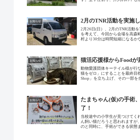
2月のTNR活動を実施
お知らせ
2月26日(日）、2月のTNR活
を考えて、今回から会場を高森
村より30分は時間短縮になるかな
猫活応援様からFood
お知らせ
動物愛護団体キーテイル様が行な
猫をゼロ」にすることを最終目
Shop」を立ち上げ、その一部を全
たまちゃん(仮)の手
お知らせ
了！
当校途中の小学生が見つけてく
ん飼い猫だろうと思われますが
のと同時に、手術ができる状態ま