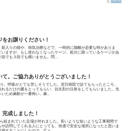
master
ジをお譲りください！
、新入りの猫や、病気治療などで、一時的に隔離が必要な時がありま
ていますが、もし使わなくなったケージ、処分に困っているケージがあ
段でも３段でも構いません。問...
いて。ご協力ありがとうございました！
なり、呼吸がとても苦しそうでした。翌日病院で診てもらったところ、
取れるだけの膿をとってもらい、抗生剤の注射をしてもらいました。先
いため麻酔が一番怖い、麻...
」完成しました！
から組まれていた足場が外れました。長いような短いような工事期間で
ちや訪問してくれる人にとっても、快適で安全な場所になったと思いま
用することにしたので、広々...