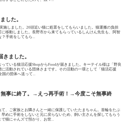
しました。
動を実施しました。20頭近い猫に処置をしてもらいました。猫運搬の負担
町に移動しました。長野市から来てもらっているしんけん先生も、阿智
？手術をしてもら...
が届きました。
っている猫活応援ShopからFoodが届きました。キーテイル様は「野良
標に活動されている団体さまです。その活動の一環として「猫活応援
国の団体へ送って...
術、無事に終了。→えっ再手術！→今度こそ無事終
れて、ご家族とお隣さんと一緒に保護していたたまちゃん。首輪をたぶ
、早めに手術をしないと元に戻らないため、飼い主さんを探してもらう
で猫にゃんズで預かり、お世...