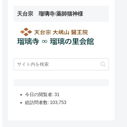
天台宗 瑠璃寺/薬師猫神様
今日の閲覧者:
31
総訪問者数:
103,753