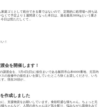
も家庭ゴミとして処分できる量ではないので、定期的に処理場へ持ち込
なくて予定より１週間遅くなった本日は、過去最高300Kgという重さ
今日は慌ただしくて...
さい！
で譲渡会を開催します！
譲渡会を、5月4日(日)に仮住まいである飯田市山本6000番地、元宮内
ウスの改修中の仮住まいを探していたところ快くお貸しくださり、いろ
。現在26頭が...
ストを作成しました
めに、支援物資をお願いしています。食欲旺盛な猫ちゃん、ちょっと元
の猫ちゃんなど、人間の赤ちゃんほど気を配り、悩みながら面倒をみて