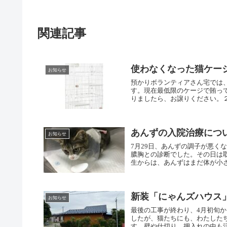
関連記事
使わなくなった猫ケー
お知らせ
預かりボランティアさん宅では
す。現在最低限のケージで賄っ
りましたら、お譲りください。２
あんずの入院治療につ
お知らせ
7月29日、あんずの調子が悪く
膿胸との診断でした。その日は
生からは、あんずはまだ体が小さ
新装「にゃんズハウス
お知らせ
最後の工事が終わり、4月初旬
したが、猫たちにも、わたした
す。壁や仕切り、押入れの中も活