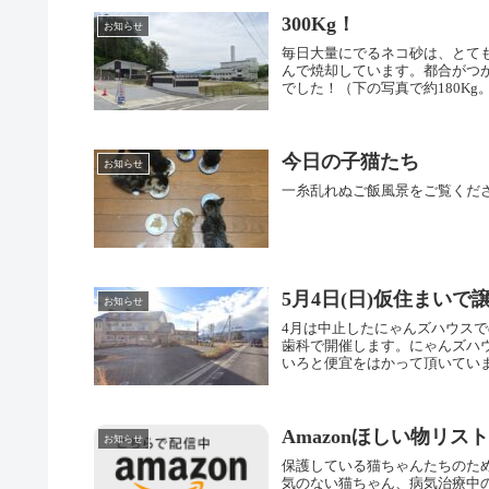
300Kg！
お知らせ
毎日大量にでるネコ砂は、とて
んで焼却しています。都合がつか
でした！（下の写真で約180Kg。
今日の子猫たち
お知らせ
一糸乱れぬご飯風景をご覧くだ
5月4日(日)仮住まい
お知らせ
4月は中止したにゃんズハウスでの
歯科で開催します。にゃんズハ
いろと便宜をはかって頂いています
Amazonほしい物リ
お知らせ
保護している猫ちゃんたちのた
気のない猫ちゃん、病気治療中