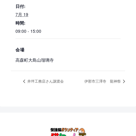
日付:
7月 19
時間:
09:00 - 15:00
会場
高森町大島山瑠璃寺
井坪工務店さん譲渡会
伊那市三澤寺 龍神祭