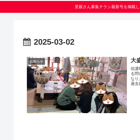
里親さん募集チラシ最新号を掲載し
2025-03-02
大
お知らせ
信濃
る問
なり
過去