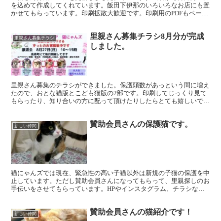
を込めて作成してくれています。飯田下伊那のいろいろなお店にも置
かせてもらっています。印刷拡散大歓迎です。印刷用のPDFもページ
内に準備してありますので、ご活用ください。今月から広...
里親さん募集チラシ8月分が完成
里親さん募集チラシ
しました。
里親さん募集のチラシができました。保護頭数があっという間に増え
たので、おとな猫版とこども猫版の2部です。印刷してじっくり見て
もらったり、知り合いの方に配って頂けたりしたらとても嬉しいで
す。
賛助会員さんの保護猫です。
新しい仲間
猫にゃんズでは現在、緊急性の高い子猫以外は新規の子猫の保護を中
止しています。ただし賛助会員さんになってもらって、里親探しのお
手伝いをさせてもらっています。HPやインスタグラム、チラシなど
猫にゃんズの保護猫と同じように、掲載します。またワクチ...
賛助会員さんの猫紹介です！
新しい仲間