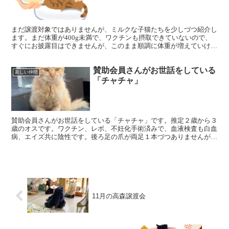
まだ譲渡対象ではありませんが、ミルクな子猫たちを少しづつ紹介し
ます。まだ体重が400g未満で、ワクチンも摂取できていないので、
すぐにお披露目はできませんが、このまま順調に体重が増えていけ
ば、来月か再来月には譲渡対象として会いに来てもらえるか...
賛助会員さんがお世話をしている
新しい仲間
「チャチャ」
賛助会員さんがお世話をしている「チャチャ」です。推定２歳から３
歳のオスです。ワクチン、レボ、不妊化手術済みで、血液検査も白血
病、エイズ共に陰性です。後ろ足の爪が両足１本づつありませんが、
まったく問題ありません。トイレもバッチリです。なでなで...
11月の高森譲渡会