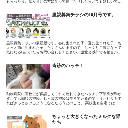
もらったり、知り合いの方に配って頂けたりしたらとても嬉しいで
す。
里親募集チラシの10月号です。
里親さん募集チラシ
里親募集チラシの最新版です。春に生まれた子、夏に生まれた子、ち
ょっと前に生まれた子、たくさんいますので、じっくりご覧になって
気になる猫がいたらお問い合わせください。譲渡会以外でも都合があ
えば個別に対応いたします。 PDFファイルはこちらから...
奇跡のハッチ！
新しい仲間
動物病院に高校生が保護してくれて連れてきたハッチ。下半身が動か
ず、でも四肢の神経、しっぽの神経は生きているので、リハビリをす
ればきっと歩けるようになるだろうとのこと。 高校生も自宅では飼
えないけど、心配して様子を見にきているとのことでした。...
ちょっと大きくなったミルクな猫
新しい仲間
たち