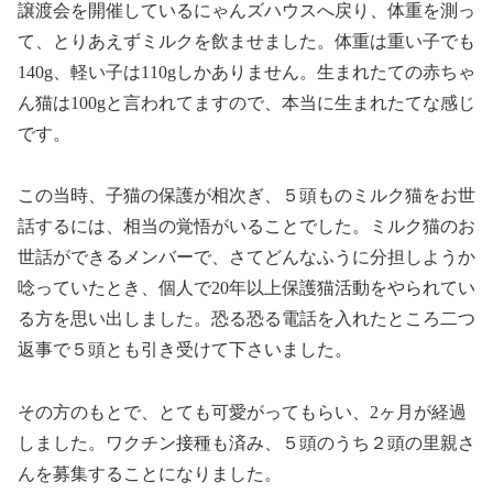
譲渡会を開催しているにゃんズハウスへ戻り、体重を測っ
て、とりあえずミルクを飲ませました。体重は重い子でも
140g、軽い子は110gしかありません。生まれたての赤ちゃ
ん猫は100gと言われてますので、本当に生まれたてな感じ
です。
この当時、子猫の保護が相次ぎ、５頭ものミルク猫をお世
話するには、相当の覚悟がいることでした。ミルク猫のお
世話ができるメンバーで、さてどんなふうに分担しようか
唸っていたとき、個人で20年以上保護猫活動をやられてい
る方を思い出しました。恐る恐る電話を入れたところ二つ
返事で５頭とも引き受けて下さいました。
その方のもとで、とても可愛がってもらい、2ヶ月が経過
しました。ワクチン接種も済み、５頭のうち２頭の里親さ
んを募集することになりました。